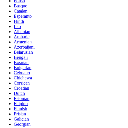
Polish
Basque
Catalan
Esperanto
Hindi
Lao
Albanian
Amharic
Armenian
Azerbaijani
Belarusian
Bengali
Bosnian
Bulgarian
Cebuano
Chichewa
Corsican
Croatian
Dutch
Estonian
Filipino
Finnish
Frisian
Galician
Georgian