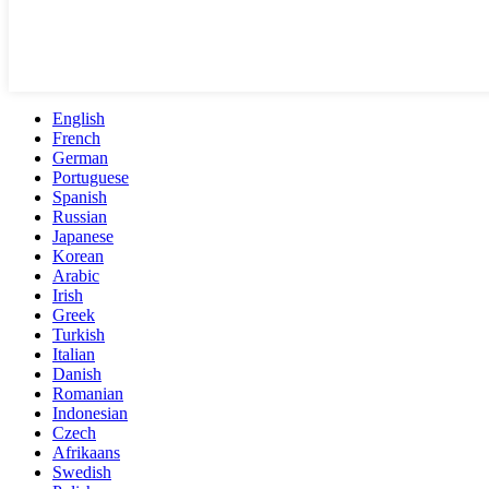
English
French
German
Portuguese
Spanish
Russian
Japanese
Korean
Arabic
Irish
Greek
Turkish
Italian
Danish
Romanian
Indonesian
Czech
Afrikaans
Swedish