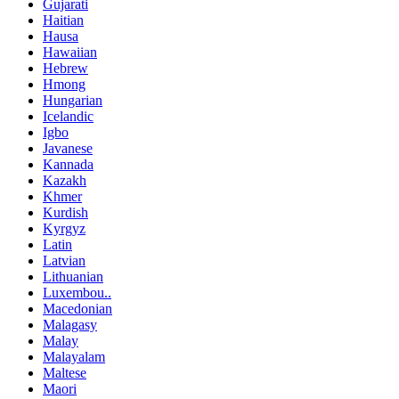
Gujarati
Haitian
Hausa
Hawaiian
Hebrew
Hmong
Hungarian
Icelandic
Igbo
Javanese
Kannada
Kazakh
Khmer
Kurdish
Kyrgyz
Latin
Latvian
Lithuanian
Luxembou..
Macedonian
Malagasy
Malay
Malayalam
Maltese
Maori