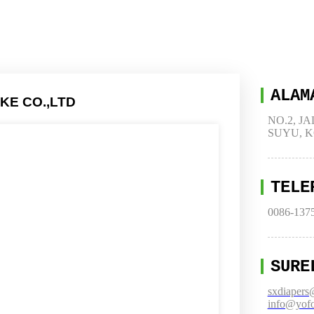
ALAM
KE CO.,LTD
NO.2, J
SUYU, K
TELE
0086-137
SURE
sxdiaper
info@yofo