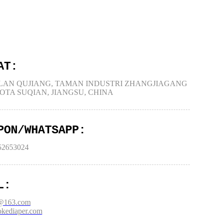
AT:
ALAN QUJIANG, TAMAN INDUSTRI ZHANGJIAGANG
OTA SUQIAN, JIANGSU, CHINA
PON/WHATSAPP:
52653024
L:
s@163.com
kediaper.com