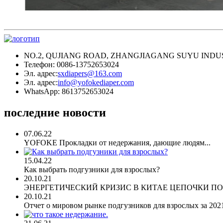
NO.2, QUJIANG ROAD, ZHANGJIAGANG SUYU INDUS
Телефон: 0086-13752653024
Эл. адрес:
sxdiapers@163.com
Эл. адрес:
info@yofokediaper.com
WhatsApp: 8613752653024
последние новости
07.06.22
YOFOKE Прокладки от недержания, дающие людям...
15.04.22
Как выбрать подгузники для взрослых?
20.10.21
ЭНЕРГЕТИЧЕСКИЙ КРИЗИС В КИТАЕ ЦЕПОЧКИ ПОС
20.10.21
Отчет о мировом рынке подгузников для взрослых за 2021