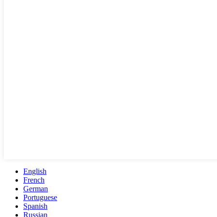
English
French
German
Portuguese
Spanish
Russian