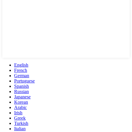
English
French
German
Portuguese
Spanish
Russian
Japanese
Korean
Arabic
Irish
Greek
Turkish
Italian