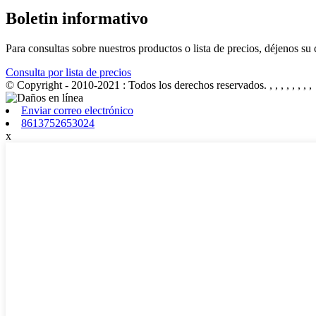
Boletin informativo
Para consultas sobre nuestros productos o lista de precios, déjenos su
Consulta por lista de precios
© Copyright - 2010-2021 : Todos los derechos reservados.
, , , , , , , ,
Enviar correo electrónico
8613752653024
x