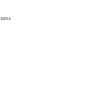
CHINA