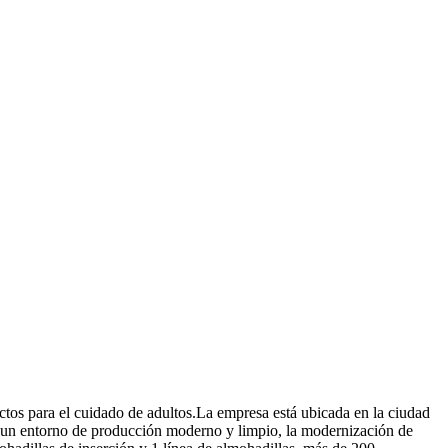
tos para el cuidado de adultos.La empresa está ubicada en la ciudad
 un entorno de producción moderno y limpio, la modernización de