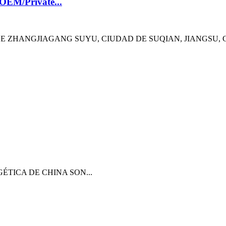
(OEM/Private...
DE ZHANGJIAGANG SUYU, CIUDAD DE SUQIAN, JIANGSU, 
ÉTICA DE CHINA SON...