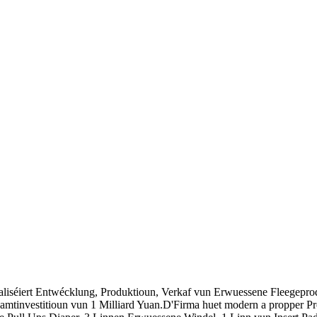
liséiert Entwécklung, Produktioun, Verkaf vun Erwuessene Fleegeproduk
mtinvestitioun vun 1 Milliard Yuan.D'Firma huet modern a propper Pr