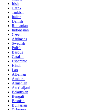
Irish
Greek
Turkish
Italian
Danish
Romanian
Indonesian
Czech
Afrikaans
Swedish
Polish
Basque
Catalan
Esperanto
Hindi
Lao
Albanian
Amharic
Armenian
Azerbaijani
Belarusian
Bengali
Bosnian
Bulgarian
Cebuano