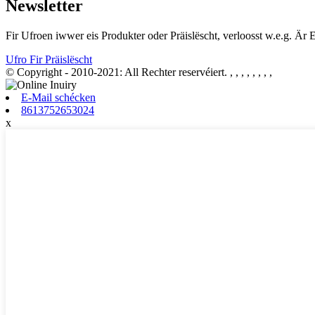
Newsletter
Fir Ufroen iwwer eis Produkter oder Präislëscht, verloosst w.e.g. Är 
Ufro Fir Präislëscht
© Copyright - 2010-2021: All Rechter reservéiert.
, , , , , , , ,
E-Mail schécken
8613752653024
x