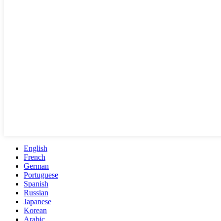
English
French
German
Portuguese
Spanish
Russian
Japanese
Korean
Arabic