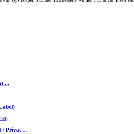
 Pull Ups Diaper, 3 Linnen Erwuessene Windel, 1 Linn vun Insert Pa
 ...
Label)
 Privat ...