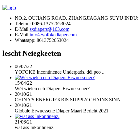
NO.2, QUJIANG ROAD, ZHANGJIAGANG SUYU INDUS
Telefon: 0086-13752653024
E-Mail:
sxdiapers@163.com
E-Mail:
info@yofokediaper.com
Whatsapp: 8613752653024
lescht Neiegkeeten
06/07/22
YOFOKE Incontinence Underpads, déi peo ...
15/04/22
Wéi wielen ech Diapers Erwuessener?
20/10/21
CHINA'S ENERGIEKRIS SUPPLY CHAINS SINN ...
20/10/21
Globale Erwuessene Diaper Maart Bericht 2021
21/06/21
wat ass Inkontinenz.