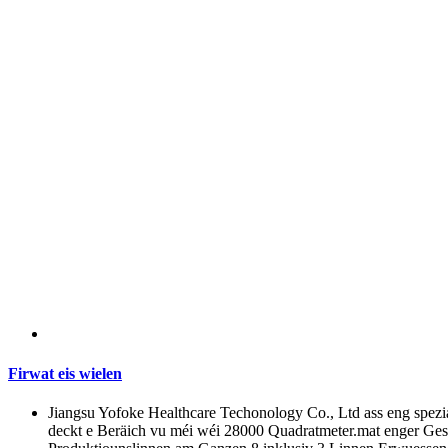
Firwat eis wielen
Jiangsu Yofoke Healthcare Techonology Co., Ltd ass eng spezia
deckt e Beräich vu méi wéi 28000 Quadratmeter.mat enger Gesa