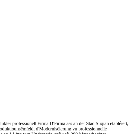
ter professionell Firma.D'Firma ass an der Stad Suqian etabléiert,
oduktiounsëmfeld, d'Moderniséierung vu professionnelle