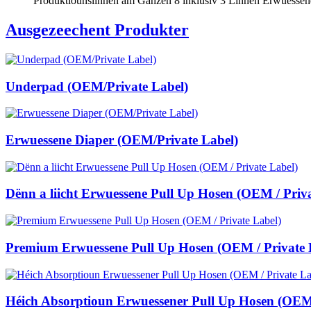
Produktiounslinnen am Ganzen 8 inklusiv 3 Linnen Erwuessene
Ausgezeechent Produkter
Underpad (OEM/Private Label)
Erwuessene Diaper (OEM/Private Label)
Dënn a liicht Erwuessene Pull Up Hosen (OEM / Privat
Premium Erwuessene Pull Up Hosen (OEM / Private 
Héich Absorptioun Erwuessener Pull Up Hosen (OEM /