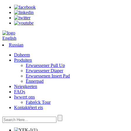
English
Russian
Doheem
Produiten
Erwuessener Pull Up
Erwuessener Diaper
Erwuessenen Insert Pad
Ënnerpad
Neiegkeeten
FAQs
Iwwert ons
Fabréck Tour
Kontaktéiert eis