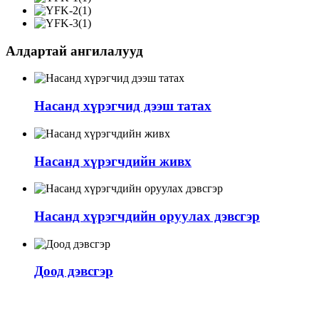
Алдартай ангилалууд
Насанд хүрэгчид дээш татах
Насанд хүрэгчдийн живх
Насанд хүрэгчдийн оруулах дэвсгэр
Доод дэвсгэр