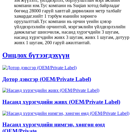
хөгжүүлэлт, үйлдвэрлэл, борлуулалтын мэргэжлийн
компани юм.Тус компани нь Suqian хотод байрладаг
бөгөөд 28000 гаруй хавтгай дөрвөлжин метр талбайг
хамардаг.нийт 1 тэрбум юанийн хөрөнгө
оруулалттай.Тус компани нь орчин үеийн цэвэр
үйлдвэрлэлийн орчинтой, мэргэжлийн үйлдвэрлэлийн
дамжлагыг шинэчилж, насанд хүрэгчдийн 3 шугам,
насанд хүрэгчдийн живх 3 шугам, живх 1 шугам, дотуур
живх 1 шугам, 200 гаруй ажилтантай.
Онцлох бүтээгдэхүүн
Дотор дэвсгэр (OEM/Private Label)
Насанд хүрэгчдийн живх (OEM/Private Label)
Насанд хүрэгчдийн нимгэн, хөнгөн өмд
(OEM/Private ...