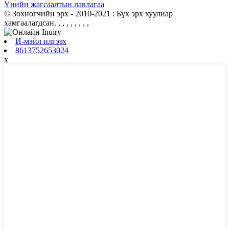
Үнийн жагсаалтын лавлагаа
© Зохиогчийн эрх - 2010-2021 : Бүх эрх хуулиар
хамгаалагдсан.
, , , , , , , ,
И-мэйл илгээх
8613752653024
x