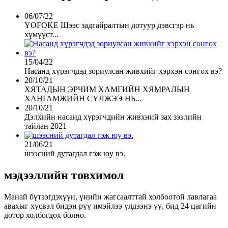
06/07/22
YOFOKE Шээс задгайралтын дотуур дэвсгэр нь
хүмүүст...
15/04/22
Насанд хүрэгчдэд зориулсан живхийг хэрхэн сонгох вэ?
20/10/21
ХЯТАДЫН ЭРЧИМ ХАМГИЙН ХЯМРАЛЫН
ХАНГАМЖИЙН СҮЛЖЭЭ НЬ...
20/10/21
Дэлхийн насанд хүрэгчдийн живхний зах зээлийн
тайлан 2021
21/06/21
шээсний дутагдал гэж юу вэ.
мэдээллийн товхимол
Манай бүтээгдэхүүн, үнийн жагсаалттай холбоотой лавлагаа
авахыг хүсвэл бидэн рүү имэйлээ үлдээнэ үү, бид 24 цагийн
дотор холбогдох болно.