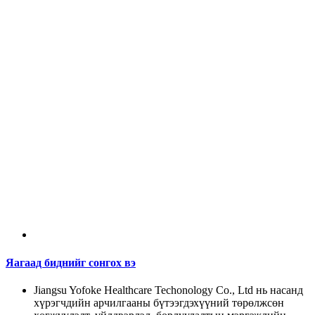
Яагаад биднийг сонгох вэ
Jiangsu Yofoke Healthcare Techonology Co., Ltd нь насанд
хүрэгчдийн арчилгааны бүтээгдэхүүний төрөлжсөн