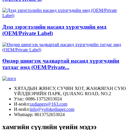
Дээд зэрэглэлийн насанд хүрэгчдийн өмд
(OEM/Private Label)
Өндөр шингээх чадвартай насанд хүрэгчдийн
татдаг өмд (OEM/Private...
ХЯТАДЫН ЖЯНСУ, СҮЧЯН ХОТ, ЖАНЖЯГАН СҮЮ
ҮЙЛДВЭРИЙН ПАРК, QUJIANG ROAD, NO.2
Утас: 0086-13752653024
И-мэйл:
sxdiapers@163.com
И-мэйл:
info@yofokediaper.com
Whatsapp: 8613752653024
хамгийн сүүлийн үеийн мэдээ