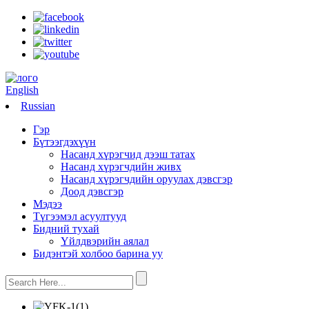
English
Russian
Гэр
Бүтээгдэхүүн
Насанд хүрэгчид дээш татах
Насанд хүрэгчдийн живх
Насанд хүрэгчдийн оруулах дэвсгэр
Доод дэвсгэр
Мэдээ
Түгээмэл асуултууд
Бидний тухай
Үйлдвэрийн аялал
Бидэнтэй холбоо барина уу