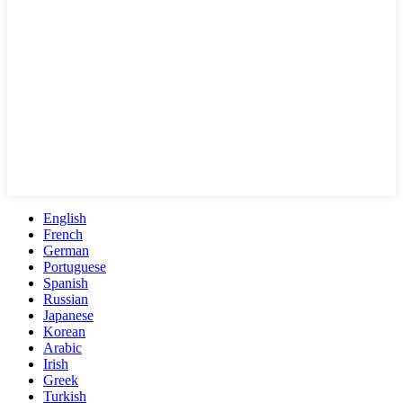
English
French
German
Portuguese
Spanish
Russian
Japanese
Korean
Arabic
Irish
Greek
Turkish