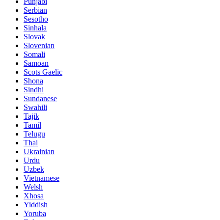
Punjabi
Serbian
Sesotho
Sinhala
Slovak
Slovenian
Somali
Samoan
Scots Gaelic
Shona
Sindhi
Sundanese
Swahili
Tajik
Tamil
Telugu
Thai
Ukrainian
Urdu
Uzbek
Vietnamese
Welsh
Xhosa
Yiddish
Yoruba