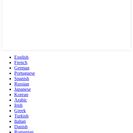
English
French
German
Portuguese
Spanish
Russian
Japanese
Korean
Arabic
Irish
Greek
Turkish
Italian
Danish
Romanian