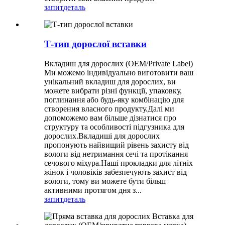
запит
деталь
Т-тип дорослої вставки
Вкладиш для дорослих (OEM/Private Label)
Ми можемо індивідуально виготовити ваш
унікальний вкладиш для дорослих, ви
можете вибрати різні функції, упаковку,
поглинання або будь-яку комбінацію для
створення власного продукту.Далі ми
допоможемо вам більше дізнатися про
структуру та особливості підгузника для
дорослих.Вкладиші для дорослих
пропонують найвищий рівень захисту від
вологи від нетримання сечі та протікання
сечового міхура.Наші прокладки для літніх
жінок і чоловіків забезпечують захист від
вологи, тому ви можете бути більш
активними протягом дня з...
запит
деталь