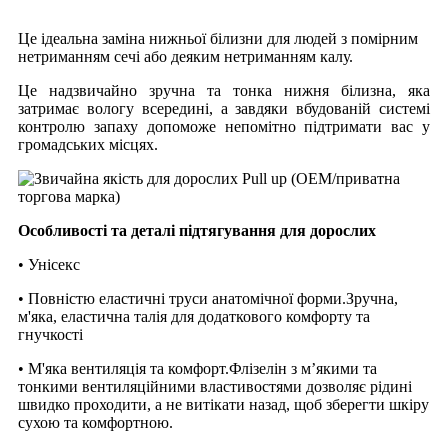
Це ідеальна заміна нижньої білизни для людей з помірним
нетриманням сечі або деяким нетриманням калу.
Це надзвичайно зручна та тонка нижня білизна, яка
затримає вологу всередині, а завдяки вбудованій системі
контролю запаху допоможе непомітно підтримати вас у
громадських місцях.
Особливості та деталі підтягування для дорослих
• Унісекс
• Повністю еластичні труси анатомічної форми.Зручна,
м'яка, еластична талія для додаткового комфорту та
гнучкості
• М'яка вентиляція та комфорт.Флізелін з м’якими та
тонкими вентиляційними властивостями дозволяє рідині
швидко проходити, а не витікати назад, щоб зберегти шкіру
сухою та комфортною.