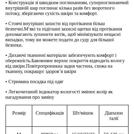
• Конструкція зі швидким поглинанням, суперпоглинаючий
внутрішній шар поглинає кілька разів без зворотного
потоку, зберігаючи сухість шкіри та комфорт.
• Стоячі внутрішні захисти від протікання більш
безпечні.М’які та підігнані захисні щитки від протікання
допомагають зупинити витік, щоб мінімізувати нещасні
випадки, тому ви можете подати до суду для більшої
безпеки.
• Дихаючі тканинні матеріали забезпечують комфорт і
обережність.Бавовняне верхнє покриття відводить вологу
від шкіри.Повітропроникна задня частина, схожа на
тканину, покращує здоров’я шкіри
• Стримана посадка під одяг
• Легкочитаний індикатор вологості змінює колір як
нагадування про заміну
Розмір
Специфікація
Шт/мішок
Діапазон
талії