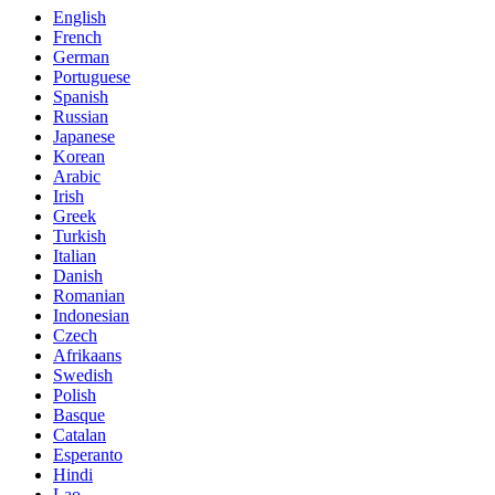
English
French
German
Portuguese
Spanish
Russian
Japanese
Korean
Arabic
Irish
Greek
Turkish
Italian
Danish
Romanian
Indonesian
Czech
Afrikaans
Swedish
Polish
Basque
Catalan
Esperanto
Hindi
Lao