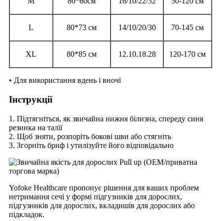
M
80*60см
16/10/22/32
50-120 см
L
80*73 см
14/10/20/30
70-145 см
XL
80*85 см
12.10.18.28
120-170 см
• Для використання вдень і вночі
Інструкції
1. Підтягніться, як звичайна нижня білизна, спереду синя
резинка на талії
2. Щоб зняти, розпоріть бокові шви або стягніть
3. Згорніть бриф і утилізуйте його відповідально
Yofoke Healthcare пропонує рішення для ваших проблем
нетримання сечі у формі підгузників для дорослих,
підгузників для дорослих, вкладишів для дорослих або
підкладок.