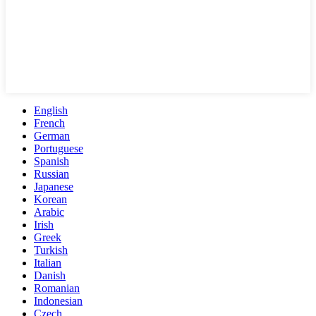
English
French
German
Portuguese
Spanish
Russian
Japanese
Korean
Arabic
Irish
Greek
Turkish
Italian
Danish
Romanian
Indonesian
Czech