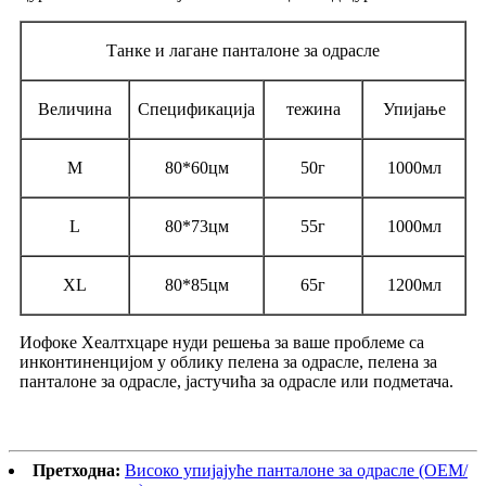
Танке и лагане панталоне за одрасле
Величина
Спецификација
тежина
Упијање
M
80*60цм
50г
1000мл
L
80*73цм
55г
1000мл
XL
80*85цм
65г
1200мл
Иофоке Хеалтхцаре нуди решења за ваше проблеме са
инконтиненцијом у облику пелена за одрасле, пелена за
панталоне за одрасле, јастучића за одрасле или подметача.
Претходна:
Високо упијајуће панталоне за одрасле (ОЕМ/