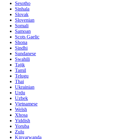
Sesotho
Sinhala
Slovak
Slovenian
Somali
Samoan
Scots Gaelic
Shona
Sindhi
Sundanese
Swahili
Tajik
Tamil
Telugu
Thai
Ukrainian
Urdu
Uzbek
Vietnamese
Welsh
Xhosa
Yiddish
Yoruba
Zulu
Kinyarwanda