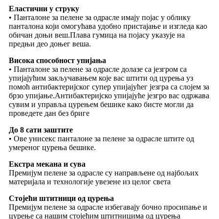
Еластични у струку
• Панталоне за пелене за одрасле имају појас у облику
панталона који омогућава удобно пристајање и изгледа као
обичан доњи веш.Плава гумица на појасу указује на
предњи део доњег веша.
Висока способност упијања
• Панталоне за пелене за одрасле долазе са језгром са
упијајућим закључавањем које вас штити од цурења уз
помоћ антибактеријског супер упијајућег језгра са слојем за
брзо упијање.Антибактеријско упијајуће језгро вас одржава
сувим и управља цурењем бешике како бисте могли да
проведете дан без бриге
До 8 сати заштите
• Ове унисекс панталоне за пелене за одрасле штите од
умереног цурења бешике.
Екстра мекана и сува
Премијум пелене за одрасле су направљене од најбољих
материјала и технологије увезене из целог света
Стојећи штитници од цурења
Премијум пелене за одрасле избегавају бочно просипање и
цурење са нашим стојећим штитницима од цурења