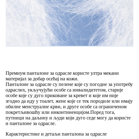
Премиум панталоне за одрасле користе ултра мекани
материјал за добар осећај на кожи.
Панталоне за одрасле су пелене које су погодне за употребу
одраслих, укључујући особе са инвалидитетом, старије
особе које су дуго приковане за кревет и које им није
згодно да иду у тоалет, жене које се тек породиле или имају
обилне менструалне крви, и друге особе са ограниченом
покретљивошћу или инконтиненцијом.Поред тога,
путници на даљину и људи који дуго седе могу да користе
и панталоне за одрасле.
Карактеристике и детаљи панталона за одрасле