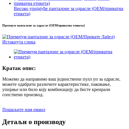
Високо упијајуће панталоне за одрасле (ОЕМ/приватна
етикета)
Премиум панталоне за одрасле (ОЕМ/приватна етикета)
Кратак опис:
Можемо да направимо ваш јединствени пулл уп за одрасле,
можете одабрати различите карактеристике, паковање,
упијање или било коју комбинацију да бисте креирали
сопствени производ.
Пошаљите нам емаил
Детаљи о производу