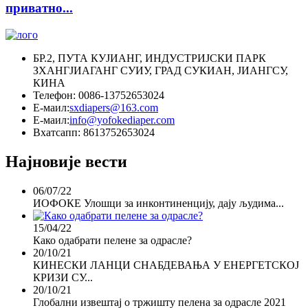
приватно...
БР.2, ПУТА КУЈИАНГ, ИНДУСТРИЈСКИ ПАРК
ЗХАНГЈИАГАНГ СУИУ, ГРАД СУКИАН, ЈИАНГСУ,
КИНА
Телефон: 0086-13752653024
Е-маил:
sxdiapers@163.com
Е-маил:
info@yofokediaper.com
Вхатсапп: 8613752653024
Најновије вести
06/07/22
ИОФОКЕ Улошци за инконтиненцију, дају људима...
15/04/22
Како одабрати пелене за одрасле?
20/10/21
КИНЕСКИ ЛАНЦИ СНАБДЕВАЊА У ЕНЕРГЕТСКОЈ
КРИЗИ СУ...
20/10/21
Глобални извештај о тржишту пелена за одрасле 2021