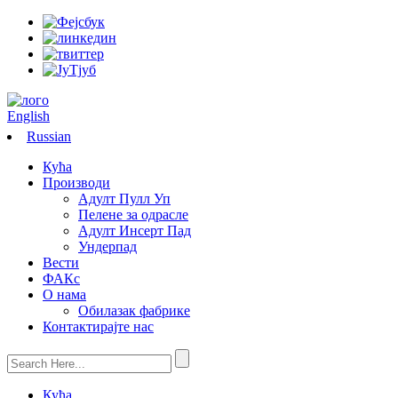
English
Russian
Кућа
Производи
Адулт Пулл Уп
Пелене за одрасле
Адулт Инсерт Пад
Ундерпад
Вести
ФАКс
О нама
Обилазак фабрике
Контактирајте нас
Кућа