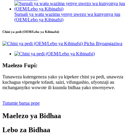
Suruali ya watu wazima yenye uwezo wa kunyonya juu
(OEM/Lebo ya Kibinafsi)
Chini ya pedi (OEM/Lebo ya Kibinafsi)
Maelezo Fupi:
Tunaweza kutengeneza yako ya kipekee chini ya pedi, unaweza
kuchagua vipengele tofauti, saizi, vifungashio, ufyonzaji au
mchanganyiko wowote ili kuunda bidhaa yako mwenyewe.
Tutumie barua pepe
Maelezo ya Bidhaa
Lebo za Bidhaa