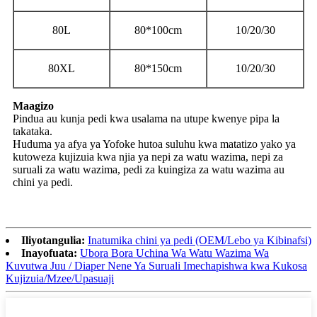
80L
80*100cm
10/20/30
80XL
80*150cm
10/20/30
Maagizo
Pindua au kunja pedi kwa usalama na utupe kwenye pipa la
takataka.
Huduma ya afya ya Yofoke hutoa suluhu kwa matatizo yako ya
kutoweza kujizuia kwa njia ya nepi za watu wazima, nepi za
suruali za watu wazima, pedi za kuingiza za watu wazima au
chini ya pedi.
Iliyotangulia:
Inatumika chini ya pedi (OEM/Lebo ya Kibinafsi)
Inayofuata:
Ubora Bora Uchina Wa Watu Wazima Wa
Kuvutwa Juu / Diaper Nene Ya Suruali Imechapishwa kwa Kukosa
Kujizuia/Mzee/Upasuaji