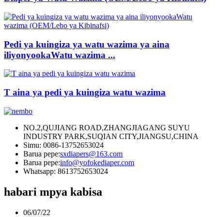
Pedi ya kuingiza ya watu wazima ya aina
iliyonyookaWatu wazima ...
T aina ya pedi ya kuingiza watu wazima
NO.2,QUJIANG ROAD,ZHANGJIAGANG SUYU
INDUSTRY PARK,SUQIAN CITY,JIANGSU,CHINA
Simu: 0086-13752653024
Barua pepe:
sxdiapers@163.com
Barua pepe:
info@yofokediaper.com
Whatsapp: 8613752653024
habari mpya kabisa
06/07/22