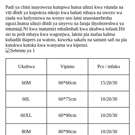
Padi ya chini inayoweza kutupwa hutoa ulinzi kwa vitanda na
viti dhidi ya kupoteza mkojo kwa bahati mbaya na uwezo wa
ziada wa kufyonzwa na wenye uso laini unaostarehesha
ngozi.Inatoa ulinzi dhidi ya unyevu na faraja iliyoboreshwa ya
mtumiaji.Ni kwa matumizi mbalimbali kwa ukubwa tofauti.Hii
sio tu pedi mbaya kwa wagonjwa, lakini pia inafaa kabisa
kubadili diapers za watoto, kuweka sakafu na samani safi na pia
kutokwa kutoka kwa wanyama wa kipenzi.
Ukubwa
Vipimo
Pcs / mfuko
60M
60*60cm
15/20/30
60L
60*75cm
10/20/30
60XL
60*90cm
10/20/30
80M
80*90cm
10/20/30