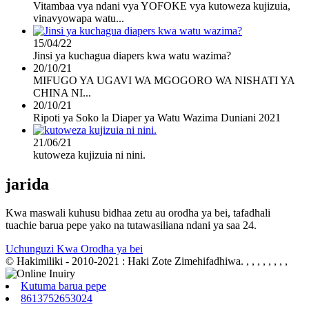
Vitambaa vya ndani vya YOFOKE vya kutoweza kujizuia,
vinavyowapa watu...
15/04/22
Jinsi ya kuchagua diapers kwa watu wazima?
20/10/21
MIFUGO YA UGAVI WA MGOGORO WA NISHATI YA
CHINA NI...
20/10/21
Ripoti ya Soko la Diaper ya Watu Wazima Duniani 2021
21/06/21
kutoweza kujizuia ni nini.
jarida
Kwa maswali kuhusu bidhaa zetu au orodha ya bei, tafadhali
tuachie barua pepe yako na tutawasiliana ndani ya saa 24.
Uchunguzi Kwa Orodha ya bei
© Hakimiliki - 2010-2021 : Haki Zote Zimehifadhiwa.
, , , , , , , ,
Kutuma barua pepe
8613752653024