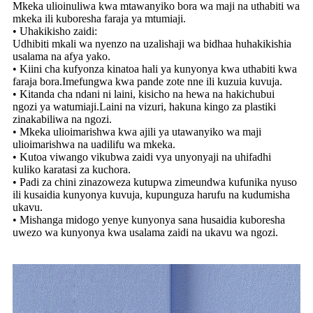
Mkeka ulioinuliwa kwa mtawanyiko bora wa maji na uthabiti wa
mkeka ili kuboresha faraja ya mtumiaji.
• Uhakikisho zaidi:
Udhibiti mkali wa nyenzo na uzalishaji wa bidhaa huhakikishia
usalama na afya yako.
• Kiini cha kufyonza kinatoa hali ya kunyonya kwa uthabiti kwa
faraja bora.Imefungwa kwa pande zote nne ili kuzuia kuvuja.
• Kitanda cha ndani ni laini, kisicho na hewa na hakichubui
ngozi ya watumiaji.Laini na vizuri, hakuna kingo za plastiki
zinakabiliwa na ngozi.
• Mkeka ulioimarishwa kwa ajili ya utawanyiko wa maji
ulioimarishwa na uadilifu wa mkeka.
• Kutoa viwango vikubwa zaidi vya unyonyaji na uhifadhi
kuliko karatasi za kuchora.
• Padi za chini zinazoweza kutupwa zimeundwa kufunika nyuso
ili kusaidia kunyonya kuvuja, kupunguza harufu na kudumisha
ukavu.
• Mishanga midogo yenye kunyonya sana husaidia kuboresha
uwezo wa kunyonya kwa usalama zaidi na ukavu wa ngozi.