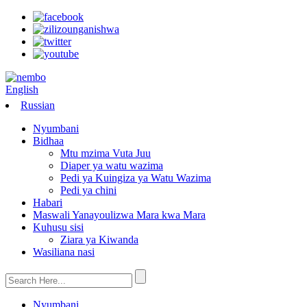
English
Russian
Nyumbani
Bidhaa
Mtu mzima Vuta Juu
Diaper ya watu wazima
Pedi ya Kuingiza ya Watu Wazima
Pedi ya chini
Habari
Maswali Yanayoulizwa Mara kwa Mara
Kuhusu sisi
Ziara ya Kiwanda
Wasiliana nasi
Nyumbani