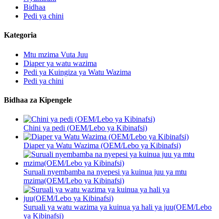
Bidhaa
Pedi ya chini
Kategoria
Mtu mzima Vuta Juu
Diaper ya watu wazima
Pedi ya Kuingiza ya Watu Wazima
Pedi ya chini
Bidhaa za Kipengele
Chini ya pedi (OEM/Lebo ya Kibinafsi)
Diaper ya Watu Wazima (OEM/Lebo ya Kibinafsi)
Suruali nyembamba na nyepesi ya kuinua juu ya mtu
mzima(OEM/Lebo ya Kibinafsi)
Suruali ya watu wazima ya kuinua ya hali ya juu(OEM/Lebo
ya Kibinafsi)