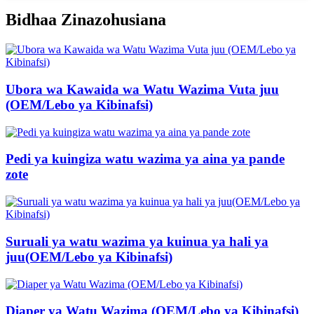
Bidhaa Zinazohusiana
Ubora wa Kawaida wa Watu Wazima Vuta juu
(OEM/Lebo ya Kibinafsi)
Pedi ya kuingiza watu wazima ya aina ya pande
zote
Suruali ya watu wazima ya kuinua ya hali ya
juu(OEM/Lebo ya Kibinafsi)
Diaper ya Watu Wazima (OEM/Lebo ya Kibinafsi)