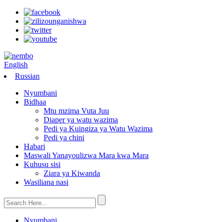
English
Russian
Nyumbani
Bidhaa
Mtu mzima Vuta Juu
Diaper ya watu wazima
Pedi ya Kuingiza ya Watu Wazima
Pedi ya chini
Habari
Maswali Yanayoulizwa Mara kwa Mara
Kuhusu sisi
Ziara ya Kiwanda
Wasiliana nasi
Nyumbani