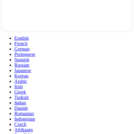
English
French
German
Portuguese
Spanish
Russian
Japanese
Korean
Arabic
Irish
Greek
Turkish
Italian
Danish
Romanian
Indonesian
Czech
Afrikaans