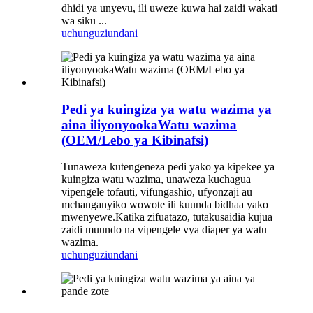
dhidi ya unyevu, ili uweze kuwa hai zaidi wakati
wa siku ...
uchunguzi
undani
Pedi ya kuingiza ya watu wazima ya
aina iliyonyookaWatu wazima
(OEM/Lebo ya Kibinafsi)
Tunaweza kutengeneza pedi yako ya kipekee ya
kuingiza watu wazima, unaweza kuchagua
vipengele tofauti, vifungashio, ufyonzaji au
mchanganyiko wowote ili kuunda bidhaa yako
mwenyewe.Katika zifuatazo, tutakusaidia kujua
zaidi muundo na vipengele vya diaper ya watu
wazima.
uchunguzi
undani