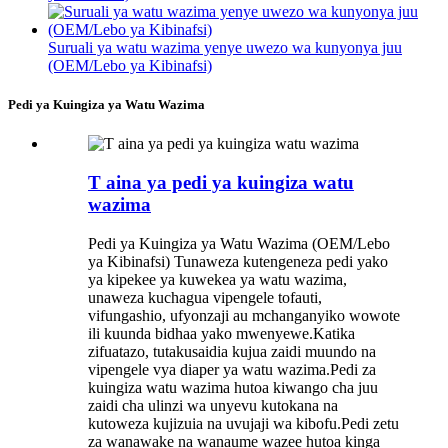
Suruali ya watu wazima yenye uwezo wa kunyonya juu
(OEM/Lebo ya Kibinafsi)
Pedi ya Kuingiza ya Watu Wazima
T aina ya pedi ya kuingiza watu
wazima
Pedi ya Kuingiza ya Watu Wazima (OEM/Lebo
ya Kibinafsi) Tunaweza kutengeneza pedi yako
ya kipekee ya kuwekea ya watu wazima,
unaweza kuchagua vipengele tofauti,
vifungashio, ufyonzaji au mchanganyiko wowote
ili kuunda bidhaa yako mwenyewe.Katika
zifuatazo, tutakusaidia kujua zaidi muundo na
vipengele vya diaper ya watu wazima.Pedi za
kuingiza watu wazima hutoa kiwango cha juu
zaidi cha ulinzi wa unyevu kutokana na
kutoweza kujizuia na uvujaji wa kibofu.Pedi zetu
za wanawake na wanaume wazee hutoa kinga