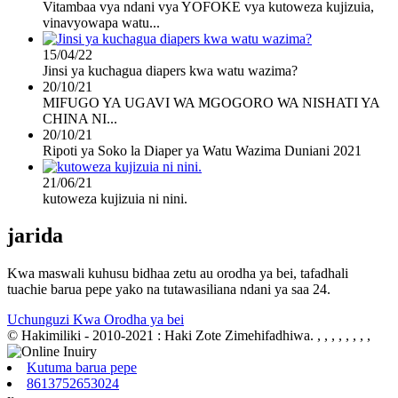
Vitambaa vya ndani vya YOFOKE vya kutoweza kujizuia,
vinavyowapa watu...
15/04/22
Jinsi ya kuchagua diapers kwa watu wazima?
20/10/21
MIFUGO YA UGAVI WA MGOGORO WA NISHATI YA
CHINA NI...
20/10/21
Ripoti ya Soko la Diaper ya Watu Wazima Duniani 2021
21/06/21
kutoweza kujizuia ni nini.
jarida
Kwa maswali kuhusu bidhaa zetu au orodha ya bei, tafadhali
tuachie barua pepe yako na tutawasiliana ndani ya saa 24.
Uchunguzi Kwa Orodha ya bei
© Hakimiliki - 2010-2021 : Haki Zote Zimehifadhiwa.
, , , , , , , ,
Kutuma barua pepe
8613752653024