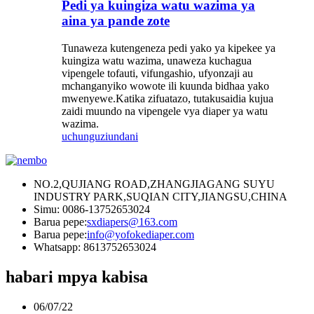
Pedi ya kuingiza watu wazima ya
aina ya pande zote
Tunaweza kutengeneza pedi yako ya kipekee ya
kuingiza watu wazima, unaweza kuchagua
vipengele tofauti, vifungashio, ufyonzaji au
mchanganyiko wowote ili kuunda bidhaa yako
mwenyewe.Katika zifuatazo, tutakusaidia kujua
zaidi muundo na vipengele vya diaper ya watu
wazima.
uchunguzi
undani
NO.2,QUJIANG ROAD,ZHANGJIAGANG SUYU
INDUSTRY PARK,SUQIAN CITY,JIANGSU,CHINA
Simu: 0086-13752653024
Barua pepe:
sxdiapers@163.com
Barua pepe:
info@yofokediaper.com
Whatsapp: 8613752653024
habari mpya kabisa
06/07/22