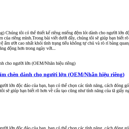
 Chúng tôi có thể thiết kế riêng miếng đệm lót dành cho người lớn độc
m của riêng mình.Trong bài viết dưới đây, chúng tôi sẽ giúp bạn biết r
 ẩm ướt cao nhất khỏi tình trạng tiểu không tự chủ và rò rỉ bàng qua
ăng động hơn trong ngày với...
ấm chèn dành cho người lớn (OEM/Nhãn hiệu riêng)
người lớn độc đáo của bạn, bạn có thể chọn các tính năng, cách đóng gó
ôi sẽ giúp bạn biết rõ hơn về cấu tạo cũng như tính năng của tã giấy n
người lớn độc đáo của bạn, bạn có thể chọn các tính năng, cách đóng gó