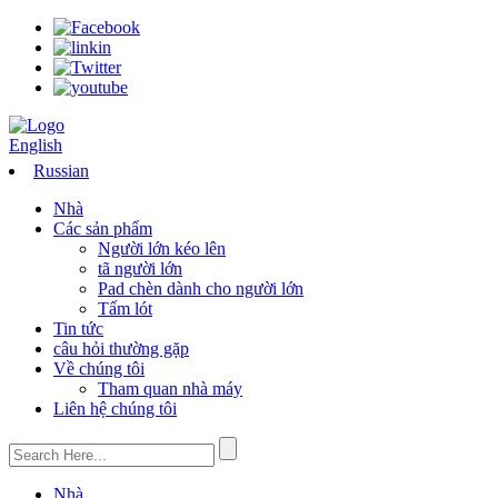
English
Russian
Nhà
Các sản phẩm
Người lớn kéo lên
tã người lớn
Pad chèn dành cho người lớn
Tấm lót
Tin tức
câu hỏi thường gặp
Về chúng tôi
Tham quan nhà máy
Liên hệ chúng tôi
Nhà