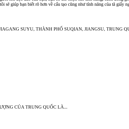
ôi sẽ giúp bạn biết rõ hơn về cấu tạo cũng như tính năng của tã giấy n
JIAGANG SUYU, THÀNH PHỐ SUQIAN, JIANGSU, TRUNG 
ỢNG CỦA TRUNG QUỐC LÀ...