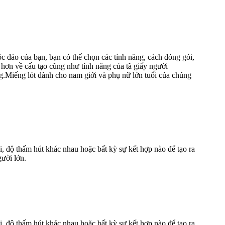
 đáo của bạn, bạn có thể chọn các tính năng, cách đóng gói,
õ hơn về cấu tạo cũng như tính năng của tã giấy người
ng.Miếng lót dành cho nam giới và phụ nữ lớn tuổi của chúng
i, độ thấm hút khác nhau hoặc bất kỳ sự kết hợp nào để tạo ra
gười lớn.
i, độ thấm hút khác nhau hoặc bất kỳ sự kết hợp nào để tạo ra