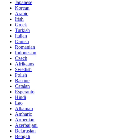
Japanese
Korean
Arabic
Irish
Greek
Turkish
Italian
Danish
Romanian
Indonesian
Czech
Afrikaans
Swedish
Polish
Basque
Catalan
Esperanto
Hindi
Lao
Albanian
Amharic
Armenian
Azerbaijani
Belarusian
Bengali