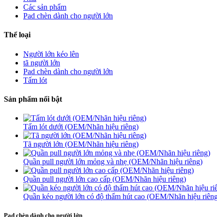
Các sản phẩm
Pad chèn dành cho người lớn
Thể loại
Người lớn kéo lên
tã người lớn
Pad chèn dành cho người lớn
Tấm lót
Sản phẩm nổi bật
Tấm lót dưới (OEM/Nhãn hiệu riêng)
Tã người lớn (OEM/Nhãn hiệu riêng)
Quần pull người lớn mỏng và nhẹ (OEM/Nhãn hiệu riêng)
Quần pull người lớn cao cấp (OEM/Nhãn hiệu riêng)
Quần kéo người lớn có độ thấm hút cao (OEM/Nhãn hiệu riên
Pad chèn dành cho người lớn