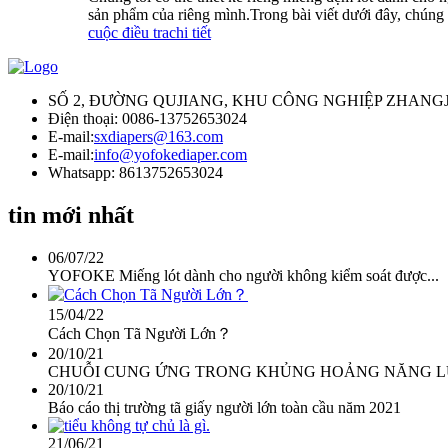
sản phẩm của riêng mình.Trong bài viết dưới đây, chúng t
cuộc điều tra
chi tiết
SỐ 2, ĐƯỜNG QUJIANG, KHU CÔNG NGHIỆP ZHANG
Điện thoại: 0086-13752653024
E-mail:
sxdiapers@163.com
E-mail:
info@yofokediaper.com
Whatsapp: 8613752653024
tin mới nhất
06/07/22
YOFOKE Miếng lót dành cho người không kiểm soát được...
15/04/22
Cách Chọn Tã Người Lớn？
20/10/21
CHUỖI CUNG ỨNG TRONG KHỦNG HOẢNG NĂNG LƯ
20/10/21
Báo cáo thị trường tã giấy người lớn toàn cầu năm 2021
21/06/21