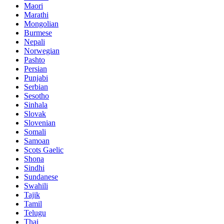
Maori
Marathi
Mongolian
Burmese
Nepali
Norwegian
Pashto
Persian
Punjabi
Serbian
Sesotho
Sinhala
Slovak
Slovenian
Somali
Samoan
Scots Gaelic
Shona
Sindhi
Sundanese
Swahili
Tajik
Tamil
Telugu
Thai