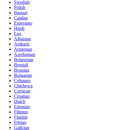
Swedish
Polish
Basque
Catalan
Esperanto
Hindi
Lao
Albanian
Amharic
Armenian
Azerbaijani
Belarusian
Bengali
Bosnian
Bulgarian
Cebuano
Chichewa
Corsican
Croatian
Dutch
Estonian
Filipino
Finnish
Frisian
Galician