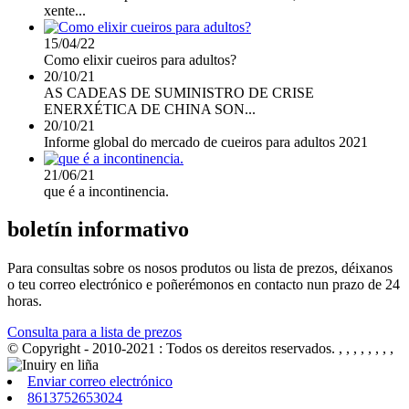
xente...
15/04/22
Como elixir cueiros para adultos?
20/10/21
AS CADEAS DE SUMINISTRO DE CRISE
ENERXÉTICA DE CHINA SON...
20/10/21
Informe global do mercado de cueiros para adultos 2021
21/06/21
que é a incontinencia.
boletín informativo
Para consultas sobre os nosos produtos ou lista de prezos, déixanos
o teu correo electrónico e poñerémonos en contacto nun prazo de 24
horas.
Consulta para a lista de prezos
© Copyright - 2010-2021 : Todos os dereitos reservados.
, , , , , , , ,
Enviar correo electrónico
8613752653024