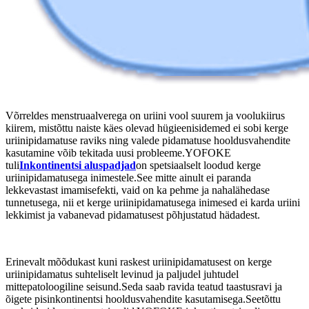
Võrreldes menstruaalverega on uriini vool suurem ja voolukiirus
kiirem, mistõttu naiste käes olevad hügieenisidemed ei sobi kerge
uriinipidamatuse raviks ning valede pidamatuse hooldusvahendite
kasutamine võib tekitada uusi probleeme.YOFOKE
tuli
Inkontinentsi aluspadjad
on spetsiaalselt loodud kerge
uriinipidamatusega inimestele.See mitte ainult ei paranda
lekkevastast imamisefekti, vaid on ka pehme ja nahalähedase
tunnetusega, nii et kerge uriinipidamatusega inimesed ei karda uriini
lekkimist ja vabanevad pidamatusest põhjustatud hädadest.
Erinevalt mõõdukast kuni raskest uriinipidamatusest on kerge
uriinipidamatus suhteliselt levinud ja paljudel juhtudel
mittepatoloogiline seisund.Seda saab ravida teatud taastusravi ja
õigete pisinkontinentsi hooldusvahendite kasutamisega.Seetõttu