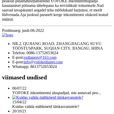
peaksid pidamatusepatsiendid YOFOKE inkontinentsipadja
kasutamisel pöörama tähelepanu ka tervislikule toitumisele.Nad
saavad tavapärastel aegadel teha mõõdukaid harjutusi, et meelt
lõdvestada.Aja jooksul paraneb kerge inkontinentsi olukord teatud
määral.
Postitusaeg: juuli-06-2022
NR.2, QUJIANG ROAD, ZHANGJIAGANG SUYU
TÖÖSTUSPARK, SUQIAN CITY, JIANGSU, HIINA
Telefon: 0086-13752653024
E-post:
sxdiapers@163.com
E-post:
info@yofokediaper.com
Whatsapp: 8613752653024
viimased uudised
06/07/22
YOFOKE inkontinentsi aluspadjad, mis annavad peo...
15/04/22
Kuidas valida mähkmeid täiskasvanutele?
20/10/21