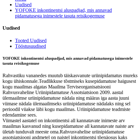
Uudised
YOFOKE inkontinentsi aluspadjad, mis annavad
pidamatusega inimestele tasuta reisikogemuse
Uudised
Tooted Uudised
Tööstusuudised
YOFOKE inkontinentsi aluspadjad, mis annavad pidamatusega inimestele
tasuta reisikogemuse
Rahvastiku vananedes muutub täiskasvanute uriinipidamatus mureks
kogu ühiskonnale.Teadlikkuse tõstmiseks kusepidamatuse haigusest
kogu maailmas algatas Maailma Terviseorganisatsiooni
Rahvusvaheline Uriinipidamatuse Assotsiatsioon 2009. aastal
ülemaailmse uriinipidamatuse nädala ning määras iga aasta juuni
viimase nädala ülemaailmseks uriinipidamatuse nädalaks ning sel
perioodil viiakse läbi kogu maailmas. Uriinipidamatuse teadmiste
edendamine sees.
Viimastel aastatel on inkontinentsi all kannatavate inimeste arv
maailmas kasvanud ning kusepidamatuse all kannatavate naiste arv
ületab tunduvalt meeste oma.Rahvusvahelise uriinipidamatuse
assotsiatsiooni andmetel on naistel inkontinentsi tõenäosus kaks