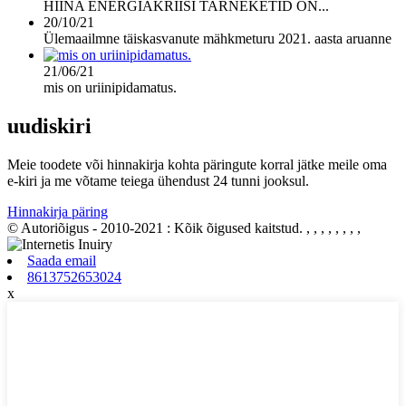
HIINA ENERGIAKRIISI TARNEKETID ON...
20/10/21
Ülemaailmne täiskasvanute mähkmeturu 2021. aasta aruanne
21/06/21
mis on uriinipidamatus.
uudiskiri
Meie toodete või hinnakirja kohta päringute korral jätke meile oma
e-kiri ja me võtame teiega ühendust 24 tunni jooksul.
Hinnakirja päring
© Autoriõigus - 2010-2021 : Kõik õigused kaitstud.
, , , , , , , ,
Saada email
8613752653024
x