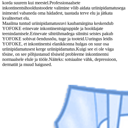
korda suurem kui meestel.Professionaalsete
inkontinentsihooldustoodete valimine võib aidata uriinipidamatusega
inimestel vabaneda oma hädadest, taastada terve elu ja jätkata
kvaliteetset elu.
Maailma tuntud uriinipidamatusravi kaubamärgina keskendub
YOFOKE erinevate inkontinentsigruppide ja hooldajate
teenindamisele.Erinevate sihtrühmadega silmitsi seistes pakub
YOFOKE sobivat õendusnõu, tuge ja tooteid.Uuringus leidis
YOFOKE, et inkontinentsi elanikkonna hulgas on suur osa
uriinipidamatusest kerge uriinipidamatus.Kuigi see ei ole väga
tõsine, on see põhjustanud tõsiseid probleeme inkontinentsi
normaalsele elule ja tööle.Näiteks: sotsiaalne vähk, depressioon,
dermatiit ja muud haigused.