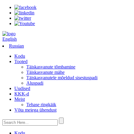
English
Russian
Kodu
Tooted
Täiskasvanute tõmbamine
Täiskasvanute mähe
Täiskasvanutele mõeldud sisestuspadi
Aluspadi
Uudised
KKK-d
Meist
Tehase ringkäik
Võta meiega ühendust
Kodu