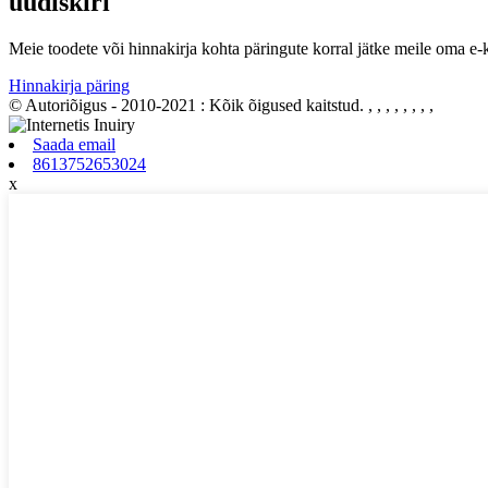
uudiskiri
Meie toodete või hinnakirja kohta päringute korral jätke meile oma e-
Hinnakirja päring
© Autoriõigus - 2010-2021 : Kõik õigused kaitstud.
, , , , , , , ,
Saada email
8613752653024
x