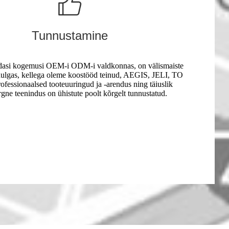
Tunnustamine
dasi kogemusi OEM-i ODM-i valdkonnas, on välismaiste
ulgas, kellega oleme koostööd teinud, AEGIS, JELI, TO
ofessionaalsed tooteuuringud ja -arendus ning täiuslik
gne teenindus on ühistute poolt kõrgelt tunnustatud.