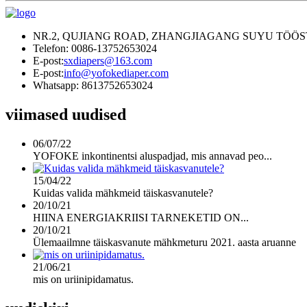
NR.2, QUJIANG ROAD, ZHANGJIAGANG SUYU TÖÖST
Telefon: 0086-13752653024
E-post:
sxdiapers@163.com
E-post:
info@yofokediaper.com
Whatsapp: 8613752653024
viimased uudised
06/07/22
YOFOKE inkontinentsi aluspadjad, mis annavad peo...
15/04/22
Kuidas valida mähkmeid täiskasvanutele?
20/10/21
HIINA ENERGIAKRIISI TARNEKETID ON...
20/10/21
Ülemaailmne täiskasvanute mähkmeturu 2021. aasta aruanne
21/06/21
mis on uriinipidamatus.