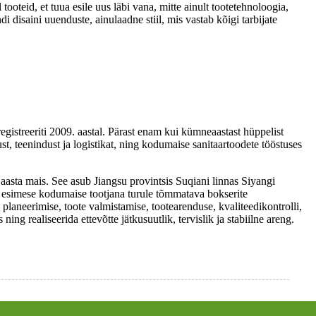
al tooteid, et tuua esile uus läbi vana, mitte ainult tootetehnoloogia,
di disaini uuenduste, ainulaadne stiil, mis vastab kõigi tarbijate
egistreeriti 2009. aastal. Pärast enam kui kümneaastast hüppelist
, teenindust ja logistikat, ning kodumaise sanitaartoodete tööstuses
aasta mais. See asub Jiangsu provintsis Suqiani linnas Siyangi
 esimese kodumaise tootjana turule tõmmatava bokserite
planeerimise, toote valmistamise, tootearenduse, kvaliteedikontrolli,
ng realiseerida ettevõtte jätkusuutlik, tervislik ja stabiilne areng.