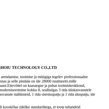
SHOIU TECHNOLOGY CO.,LTD
 arendamise, tootmise ja müügiga tegelev professionaalne
nnas ja selle pindala on üle 28000 ruutmeetri.mille
üaani.Ettevõttel on kaasaegne ja puhas tootmiskeskkond,
 moderniseerimine kokku 8, sealhulgas 3 rida täiskasvanutele
vanute mähkmeid, 1 rida sisestuspatju ja 1 rida aluspatju, üle
t kooskõlas riiklike standarditega, et toota tuhandeid