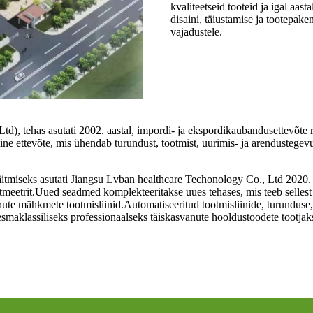
kvaliteetseid tooteid ja igal aast
disaini, täiustamise ja tootepaken
vajadustele.
td), tehas asutati 2002. aastal, impordi- ja ekspordikaubandusettevõte r
 ettevõte, mis ühendab turundust, tootmist, uurimis- ja arendustegevust
täitmiseks asutati Jiangsu Lvban healthcare Techonology Co., Ltd 2020. 
eetrit.Uued seadmed komplekteeritakse uues tehases, mis teeb sellest
ute mähkmete tootmisliinid.Automatiseeritud tootmisliinide, turunduse, 
smaklassiliseks professionaalseks täiskasvanute hooldustoodete tootjaks ni