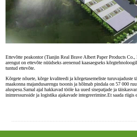
Ettevõtte peakontor (Tianjin Real Brave Albert Paper Products Co., L
arengut on ettevõte nüüdseks arenenud kaasaegseks kõrgtehnoloogiline
tuntud ettevõte.
Kõrgete nõuete, kõrge kvaliteedi ja kõrgetasemeliste turuvajaduste 
maakonna majandusarengu tsoonis ja hõlmab pindala on 57 000 ruutm
aluspesu.Samal ajal hakkavad tööle ka uued sisepatjade ja täiskasvan
inimressursside ja logistika ajakavade integreerimine.Et saada riigis e