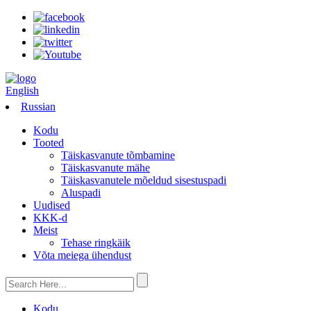
English
Russian
Kodu
Tooted
Täiskasvanute tõmbamine
Täiskasvanute mähe
Täiskasvanutele mõeldud sisestuspadi
Aluspadi
Uudised
KKK-d
Meist
Tehase ringkäik
Võta meiega ühendust
Kodu