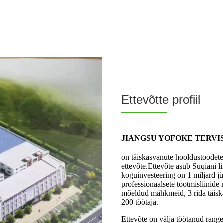
Ettevõtte profiil
JIANGSU YOFOKE TERVI
on täiskasvanute hooldustoodete
ettevõte.Ettevõte asub Suqiani li
koguinvesteering on 1 miljard j
professionaalsete tootmisliinide
mõeldud mähkmeid, 3 rida täiskas
200 töötaja.
Ettevõte on välja töötanud rangel