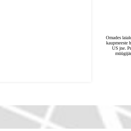
Omades laial
kaupmeeste h
US jne. Pr
müügijär