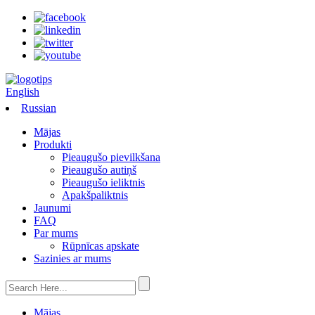
English
Russian
Mājas
Produkti
Pieaugušo pievilkšana
Pieaugušo autiņš
Pieaugušo ieliktnis
Apakšpaliktnis
Jaunumi
FAQ
Par mums
Rūpnīcas apskate
Sazinies ar mums
Mājas