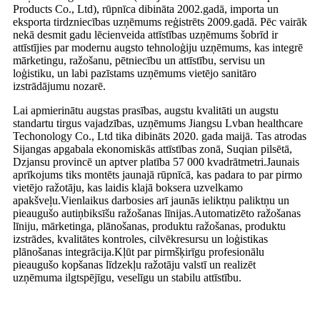
Products Co., Ltd), rūpnīca dibināta 2002.gadā, importa un
eksporta tirdzniecības uzņēmums reģistrēts 2009.gadā. Pēc vairāk
nekā desmit gadu lēcienveida attīstības uzņēmums šobrīd ir
attīstījies par modernu augsto tehnoloģiju uzņēmums, kas integrē
mārketingu, ražošanu, pētniecību un attīstību, servisu un
loģistiku, un labi pazīstams uzņēmums vietējo sanitāro
izstrādājumu nozarē.
Lai apmierinātu augstas prasības, augstu kvalitāti un augstu
standartu tirgus vajadzības, uzņēmums Jiangsu Lvban healthcare
Techonology Co., Ltd tika dibināts 2020. gada maijā. Tas atrodas
Sijangas apgabala ekonomiskās attīstības zonā, Suqian pilsētā,
Dzjansu provincē un aptver platība 57 000 kvadrātmetri.Jaunais
aprīkojums tiks montēts jaunajā rūpnīcā, kas padara to par pirmo
vietējo ražotāju, kas laidis klajā boksera uzvelkamo
apakšveļu.Vienlaikus darbosies arī jaunās ieliktņu paliktņu un
pieaugušo autiņbiksīšu ražošanas līnijas.Automatizēto ražošanas
līniju, mārketinga, plānošanas, produktu ražošanas, produktu
izstrādes, kvalitātes kontroles, cilvēkresursu un loģistikas
plānošanas integrācija.Kļūt par pirmšķirīgu profesionālu
pieaugušo kopšanas līdzekļu ražotāju valstī un realizēt
uzņēmuma ilgtspējīgu, veselīgu un stabilu attīstību.