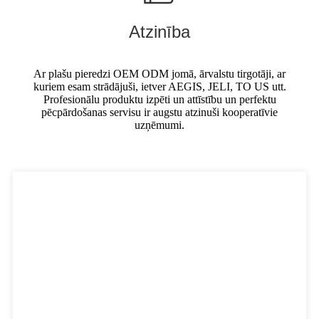
Atzinība
Ar plašu pieredzi OEM ODM jomā, ārvalstu tirgotāji, ar
kuriem esam strādājuši, ietver AEGIS, JELI, TO US utt.
Profesionālu produktu izpēti un attīstību un perfektu
pēcpārdošanas servisu ir augstu atzinuši kooperatīvie
uzņēmumi.