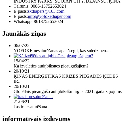
INDUSTRY PARKS, SUQIAN CITY, DZJANSU, ĶĪNA
Tālrunis: 0086-13752653024
E-pasts:
sxdiapers@163.com
E-pasts:
info@yofokediaper.com
Whatsapp: 8613752653024
Jaunākās ziņas
06/07/22
YOFOKE nesaturēšanas apakšsegļi, kas sniedz peo...
15/04/22
Kā izvēlēties autiņbiksītes pieaugušajiem?
20/10/21
ĶĪNAS ENERĢĒTIKAS KRĪZES PIEGĀDES ĶĒDES
IR...
20/10/21
Globālais pieaugušo autiņbiksīšu tirgus 2021. gada ziņojums
21/06/21
kas ir nesaturēšana.
informatīvais izdevums