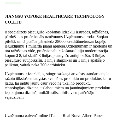
JIANGSU YOFOKE HEALTHCARE TECHNOLOGY
CO.,LTD
ir specializēts pieaugušo kopšanas līdzekļu izstrādes, ražošanas,
pārdošanas profesionāls uzņēmums.Uzņēmums atrodas Suqian
pilsētā, un tā platība pārsniedz 28000 kvadrātmetrus.ar kopējo
ieguldījumu 1 miljarda juaņu apmērā.Uzņēmumam ir moderna un
tīra ražošanas vide, profesionālu ražošanas līniju modernizācija
kopumā 8, tai skaitā 3 līnijas pieaugušo autiņbiksīšu, 3 līnijas
pieaugušo autiņbiksīšu, 1 līnija starplikas un 1 līnija apakšējo
paliktņu, vairāk nekā 200 darbinieku.
Uzņēmums ir izstrādājis, stingri saskaņā ar valsts standartiem, lai
ražotu tūkstošiem augstas kvalitātes produktu un produktus katru
gadu, lai radītu jaunu caur veco ne tikai no produktu
tehnoloģijas, dizaina, uzlabojumiem un jauninājumiem produktu
iepakojuma dizainā, unikāls stils, atbilst visu patērētāju
vajadzībām.
Uzņēmuma galvenā mītne (Tianjin Real Brave Albert Paper