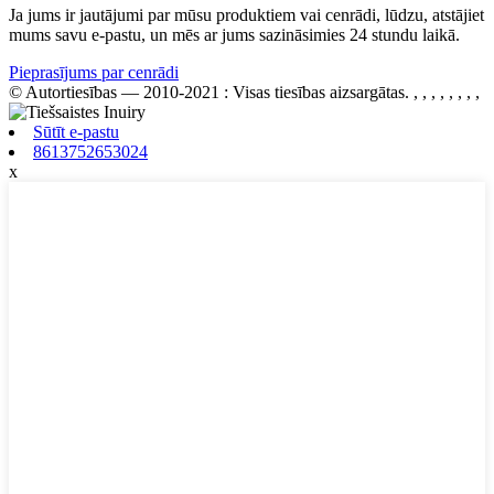
Ja jums ir jautājumi par mūsu produktiem vai cenrādi, lūdzu, atstājiet
mums savu e-pastu, un mēs ar jums sazināsimies 24 stundu laikā.
Pieprasījums par cenrādi
© Autortiesības — 2010-2021 : Visas tiesības aizsargātas.
, , , , , , , ,
Sūtīt e-pastu
8613752653024
x