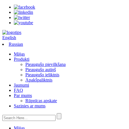
English
Russian
Mājas
Produkti
Pieaugušo pievilkšana
Pieaugušo autiņš
Pieaugušo ieliktnis
Apakšpaliktnis
Jaunumi
FAQ
Par mums
Rūpnīcas apskate
Sazinies ar mums
Mājas