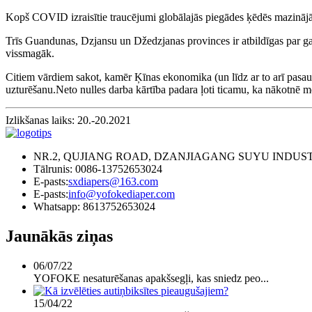
Kopš COVID izraisītie traucējumi globālajās piegādes ķēdēs mazinājās, 
Trīs Guandunas, Dzjansu un Džedzjanas provinces ir atbildīgas par gand
vissmagāk.
Citiem vārdiem sakot, kamēr Ķīnas ekonomika (un līdz ar to arī pasaul
uzturēšanu.Neto nulles darba kārtība padara ļoti ticamu, ka nākotnē mē
Izlikšanas laiks: 20.-20.2021
NR.2, QUJIANG ROAD, DZANJIAGANG SUYU INDUST
Tālrunis: 0086-13752653024
E-pasts:
sxdiapers@163.com
E-pasts:
info@yofokediaper.com
Whatsapp: 8613752653024
Jaunākās ziņas
06/07/22
YOFOKE nesaturēšanas apakšsegļi, kas sniedz peo...
15/04/22