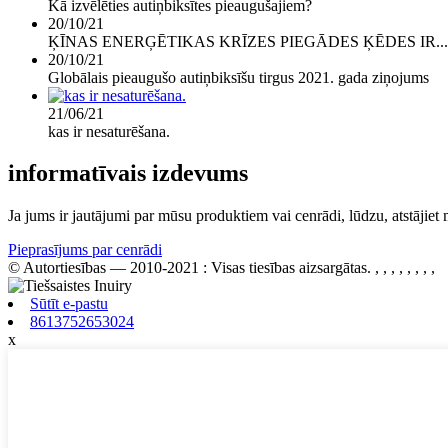
Kā izvēlēties autiņbiksītes pieaugušajiem?
20/10/21
ĶĪNAS ENERĢĒTIKAS KRĪZES PIEGĀDES ĶĒDES IR...
20/10/21
Globālais pieaugušo autiņbiksīšu tirgus 2021. gada ziņojums
21/06/21
kas ir nesaturēšana.
informatīvais izdevums
Ja jums ir jautājumi par mūsu produktiem vai cenrādi, lūdzu, atstājie
Pieprasījums par cenrādi
© Autortiesības — 2010-2021 : Visas tiesības aizsargātas.
, , , , , , , ,
Sūtīt e-pastu
8613752653024
x