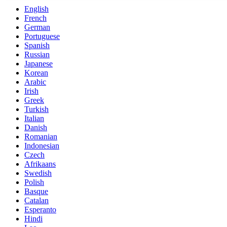
English
French
German
Portuguese
Spanish
Russian
Japanese
Korean
Arabic
Irish
Greek
Turkish
Italian
Danish
Romanian
Indonesian
Czech
Afrikaans
Swedish
Polish
Basque
Catalan
Esperanto
Hindi