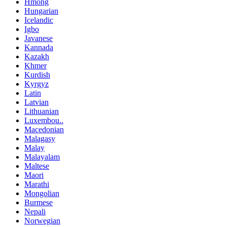
Hmong
Hungarian
Icelandic
Igbo
Javanese
Kannada
Kazakh
Khmer
Kurdish
Kyrgyz
Latin
Latvian
Lithuanian
Luxembou..
Macedonian
Malagasy
Malay
Malayalam
Maltese
Maori
Marathi
Mongolian
Burmese
Nepali
Norwegian