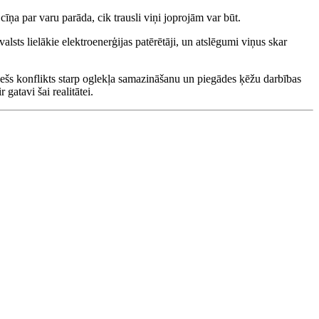
īņa par varu parāda, cik trausli viņi joprojām var būt.
sts lielākie elektroenerģijas patērētāji, un atslēgumi viņus skar
tiešs konflikts starp oglekļa samazināšanu un piegādes ķēžu darbības
gatavi šai realitātei.