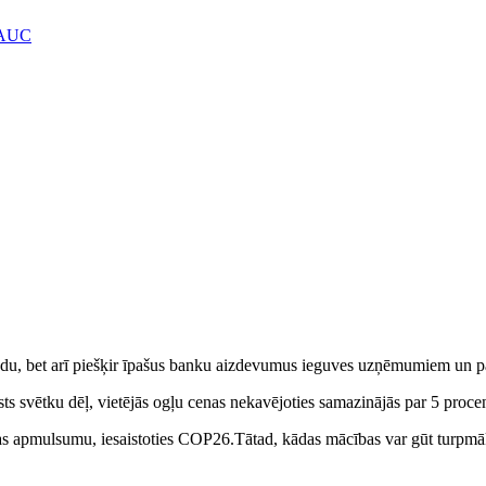
RAUC
gadu, bet arī piešķir īpašus banku aizdevumus ieguves uzņēmumiem un pa
alsts svētku dēļ, vietējās ogļu cenas nekavējoties samazinājās par 5 proce
dības apmulsumu, iesaistoties COP26.Tātad, kādas mācības var gūt turp