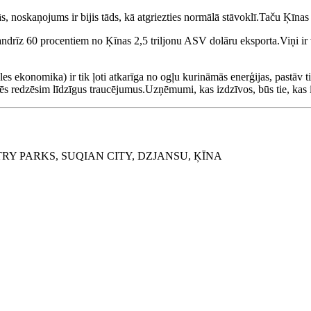
noskaņojums ir bijis tāds, kā atgriezties normālā stāvoklī.Taču Ķīnas c
rīz 60 procentiem no Ķīnas 2,5 triljonu ASV dolāru eksporta.Viņi ir val
es ekonomika) ir tik ļoti atkarīga no ogļu kurināmās enerģijas, pastāv 
s redzēsim līdzīgus traucējumus.Uzņēmumi, kas izdzīvos, būs tie, kas ir 
RY PARKS, SUQIAN CITY, DZJANSU, ĶĪNA