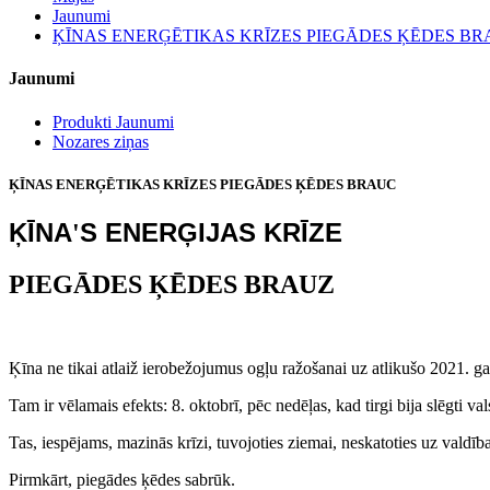
Jaunumi
ĶĪNAS ENERĢĒTIKAS KRĪZES PIEGĀDES ĶĒDES B
Jaunumi
Produkti Jaunumi
Nozares ziņas
ĶĪNAS ENERĢĒTIKAS KRĪZES PIEGĀDES ĶĒDES BRAUC
ĶĪNA
S ENERĢIJAS KRĪZE
'
PIEGĀDES ĶĒDES BRAUZ
Ķīna ne tikai atlaiž ierobežojumus ogļu ražošanai uz atlikušo 2021. 
Tam ir vēlamais efekts: 8. oktobrī, pēc nedēļas, kad tirgi bija slēgti v
Tas, iespējams, mazinās krīzi, tuvojoties ziemai, neskatoties uz val
Pirmkārt, piegādes ķēdes sabrūk.