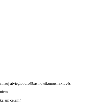
t ļauj atvieglot drošības noteikumus raktuvēs.
ntiem.
mākajam ceļam?