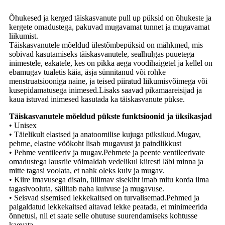
Õhukesed ja kerged täiskasvanute pull up püksid on õhukeste ja
kergete omadustega, pakuvad mugavamat tunnet ja mugavamat
liikumist.
Täiskasvanutele mõeldud ülestõmbepüksid on mähkmed, mis
sobivad kasutamiseks täiskasvanutele, sealhulgas puuetega
inimestele, eakatele, kes on pikka aega voodihaigetel ja kellel on
ebamugav tualetis käia, äsja sünnitanud või rohke
menstruatsiooniga naine, ja teised piiratud liikumisvõimega või
kusepidamatusega inimesed.Lisaks saavad pikamaareisijad ja
kaua istuvad inimesed kasutada ka täiskasvanute pükse.
Täiskasvanutele mõeldud pükste funktsioonid ja üksikasjad
• Unisex
• Täielikult elastsed ja anatoomilise kujuga püksikud.Mugav,
pehme, elastne vöökoht lisab mugavust ja paindlikkust
• Pehme ventileeriv ja mugav.Pehmete ja peente ventileerivate
omadustega lausriie võimaldab vedelikul kiiresti läbi minna ja
mitte tagasi voolata, et nahk oleks kuiv ja mugav.
• Kiire imavusega disain, üliimav sisekiht imab mitu korda ilma
tagasivooluta, säilitab naha kuivuse ja mugavuse.
• Seisvad sisemised lekkekaitsed on turvalisemad.Pehmed ja
paigaldatud lekkekaitsed aitavad lekke peatada, et minimeerida
õnnetusi, nii et saate selle ohutuse suurendamiseks kohtusse
kaevata.