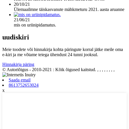
20/10/21
Ülemaailmne täiskasvanute mähkmeturu 2021. aasta aruanne
21/06/21
mis on uriinipidamatus.
uudiskiri
Meie toodete või hinnakirja kohta päringute korral jätke meile oma
e-kiri ja me võtame teiega ühendust 24 tunni jooksul.
Hinnakirja päring
© Autoriõigus - 2010-2021 : Kõik õigused kaitstud.
, , , , , , , ,
Saada email
8613752653024
x