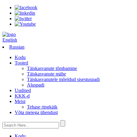
English
Russian
Kodu
Tooted
Täiskasvanute tõmbamine
Täiskasvanute mähe
Täiskasvanutele mõeldud sisestuspadi
Aluspadi
Uudised
KKK-d
Meist
Tehase ringkäik
Võta meiega ühendust
Kodu