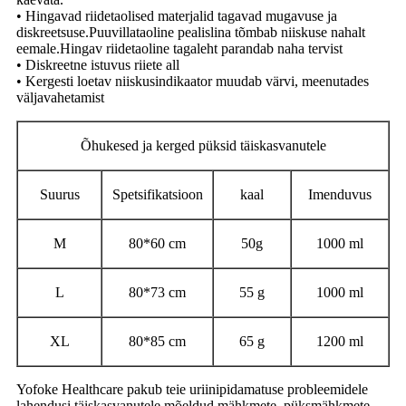
• Hingavad riidetaolised materjalid tagavad mugavuse ja
diskreetsuse.Puuvillataoline pealislina tõmbab niiskuse nahalt
eemale.Hingav riidetaoline tagaleht parandab naha tervist
• Diskreetne istuvus riiete all
• Kergesti loetav niiskusindikaator muudab värvi, meenutades
väljavahetamist
Õhukesed ja kerged püksid täiskasvanutele
Suurus
Spetsifikatsioon
kaal
Imenduvus
M
80*60 cm
50g
1000 ml
L
80*73 cm
55 g
1000 ml
XL
80*85 cm
65 g
1200 ml
Yofoke Healthcare pakub teie uriinipidamatuse probleemidele
lahendusi täiskasvanutele mõeldud mähkmete, püksmähkmete,