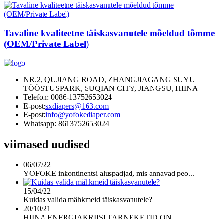
Tavaline kvaliteetne täiskasvanutele mõeldud tõmme
(OEM/Private Label)
NR.2, QUJIANG ROAD, ZHANGJIAGANG SUYU
TÖÖSTUSPARK, SUQIAN CITY, JIANGSU, HIINA
Telefon: 0086-13752653024
E-post:
sxdiapers@163.com
E-post:
info@yofokediaper.com
Whatsapp: 8613752653024
viimased uudised
06/07/22
YOFOKE inkontinentsi aluspadjad, mis annavad peo...
15/04/22
Kuidas valida mähkmeid täiskasvanutele?
20/10/21
HIINA ENERGIAKRIISI TARNEKETID ON...