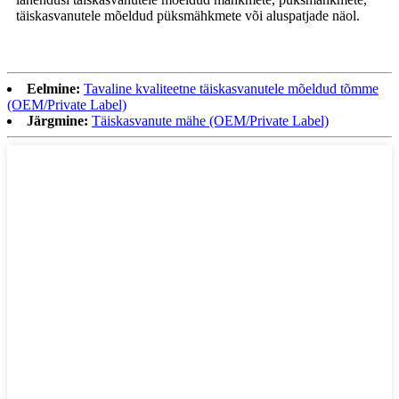
täiskasvanutele mõeldud püksmähkmete või aluspatjade näol.
Eelmine:
Tavaline kvaliteetne täiskasvanutele mõeldud tõmme
(OEM/Private Label)
Järgmine:
Täiskasvanute mähe (OEM/Private Label)