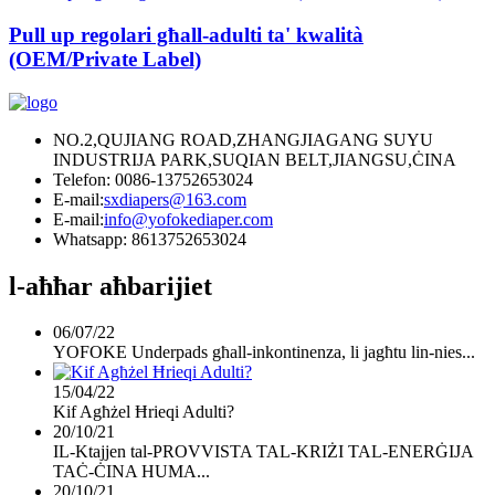
Pull up regolari għall-adulti ta' kwalità
(OEM/Private Label)
NO.2,QUJIANG ROAD,ZHANGJIAGANG SUYU
INDUSTRIJA PARK,SUQIAN BELT,JIANGSU,ĊINA
Telefon: 0086-13752653024
E-mail:
sxdiapers@163.com
E-mail:
info@yofokediaper.com
Whatsapp: 8613752653024
l-aħħar aħbarijiet
06/07/22
YOFOKE Underpads għall-inkontinenza, li jagħtu lin-nies...
15/04/22
Kif Agħżel Ħrieqi Adulti?
20/10/21
IL-Ktajjen tal-PROVVISTA TAL-KRIŻI TAL-ENERĠIJA
TAĊ-ĊINA HUMA...
20/10/21