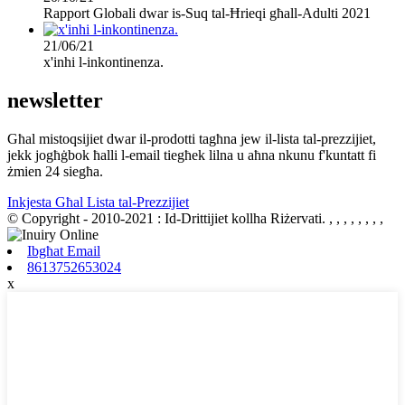
Rapport Globali dwar is-Suq tal-Ħrieqi għall-Adulti 2021
21/06/21
x'inhi l-inkontinenza.
newsletter
Għal mistoqsijiet dwar il-prodotti tagħna jew il-lista tal-prezzijiet,
jekk jogħġbok ħalli l-email tiegħek lilna u aħna nkunu f'kuntatt fi
żmien 24 siegħa.
Inkjesta Għal Lista tal-Prezzijiet
© Copyright - 2010-2021 : Id-Drittijiet kollha Riżervati.
, , , , , , , ,
Ibgħat Email
8613752653024
x