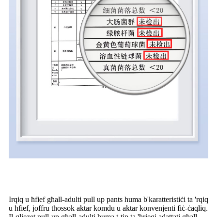
Irqiq u ħfief għall-adulti pull up pants huma b'karatteristiċi ta 'rqiq
u ħfief, joffru tħossok aktar komdu u aktar konvenjenti fiċ-ċaqliq.
Il-qliezet pull-up għall-adulti huma t-tip ta 'ħrieqi adattati għall-