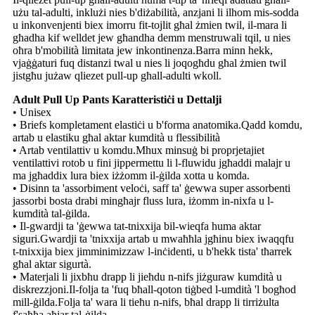
użu tal-adulti, inklużi nies b'diżabilità, anzjani li ilhom mis-sodda
u inkonvenjenti biex imorru fit-tojlit għal żmien twil, il-mara li
għadha kif welldet jew għandha demm menstruwali tqil, u nies
oħra b'mobilità limitata jew inkontinenza.Barra minn hekk,
vjaġġaturi fuq distanzi twal u nies li joqogħdu għal żmien twil
jistgħu jużaw qliezet pull-up għall-adulti wkoll.
Adult Pull Up Pants Karatteristiċi u Dettalji
• Unisex
• Briefs kompletament elastiċi u b'forma anatomika.Qadd komdu,
artab u elastiku għal aktar kumdità u flessibilità
• Artab ventilattiv u komdu.Mhux minsuġ bi proprjetajiet
ventilattivi rotob u fini jippermettu li l-fluwidu jgħaddi malajr u
ma jgħaddix lura biex iżżomm il-ġilda xotta u komda.
• Disinn ta 'assorbiment veloċi, saff ta' ġewwa super assorbenti
jassorbi bosta drabi mingħajr fluss lura, iżomm in-nixfa u l-
kumdità tal-ġilda.
• Il-gwardji ta 'ġewwa tat-tnixxija bil-wieqfa huma aktar
siguri.Gwardji ta 'tnixxija artab u mwaħħla jgħinu biex iwaqqfu
t-tnixxija biex jimminimizzaw l-inċidenti, u b'hekk tista' tħarrek
għal aktar sigurtà.
• Materjali li jixbħu drapp li jieħdu n-nifs jiżguraw kumdità u
diskrezzjoni.Il-folja ta 'fuq bħall-qoton tiġbed l-umdità 'l bogħod
mill-ġilda.Folja ta' wara li tieħu n-nifs, bħal drapp li tirriżulta
f'saħħa aħjar tal-ġilda