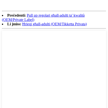
Preċedenti:
Pull up regolari għall-adulti ta' kwalità
(OEM/Private Label)
Li jmiss:
Ħrieqi għall-adulti (OEM/Tikketta Privata)