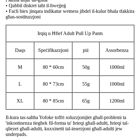
• Qabbil diskret taħt il-ħwejjeġ
• Faċli biex jinqara indikatur wetness jibdel il-kulur bħala tfakkira
għas-sostituzzjoni
Irqiq u Ħfief Adult Pull Up Pants
Daqs
Speċifikazzjoni
piż
Assorbenza
M
80 * 60cm
50g
1000ml
L
80 * 73cm
55g
1000ml
XL
80 * 85cm
65g
1200ml
Il-kura tas-saħħa Yofoke toffri soluzzjonijiet għall-problemi ta
'inkontinenza tiegħek fil-forma ta' ħrieqi għall-adulti, ħrieqi tal-
qliezet għall-adulti, kuxxinetti tal-inserzjoni għall-adulti jew
underpads.