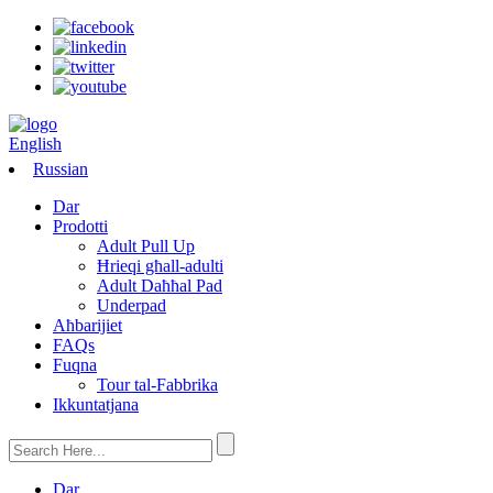
English
Russian
Dar
Prodotti
Adult Pull Up
Ħrieqi għall-adulti
Adult Daħħal Pad
Underpad
Aħbarijiet
FAQs
Fuqna
Tour tal-Fabbrika
Ikkuntatjana
Dar