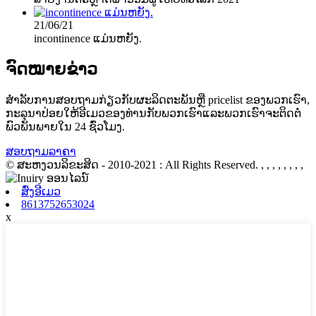
21/06/21
incontinence ແມ່ນ​ຫຍັງ.
ຈົດໝາຍຂ່າວ
ສໍາ​ລັບ​ການ​ສອບ​ຖາມ​ກ່ຽວ​ກັບ​ຜະ​ລິດ​ຕະ​ພັນ​ຫຼື pricelist ຂອງ​ພວກ​ເຮົາ​,
ກະ​ລຸ​ນາ​ປ່ອຍ​ໃຫ້​ອີ​ເມວ​ຂອງ​ທ່ານ​ກັບ​ພວກ​ເຮົາ​ແລະ​ພວກ​ເຮົາ​ຈະ​ຕິດ​ຕໍ່​
ພົວ​ພັນ​ພາຍ​ໃນ 24 ຊົ່ວ​ໂມງ​.
ສອບຖາມລາຄາ
© ສະຫງວນລິຂະສິດ - 2010-2021 : All Rights Reserved.
, , , , , , , ,
ສົ່ງອີເມວ
8613752653024
x