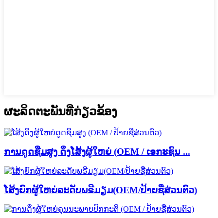
ຜະ​ລິດ​ຕະ​ພັນ​ທີ່​ກ່ຽວ​ຂ້ອງ
ການດູດຊືມສູງ ດຶງໂສ້ງຜູ້ໃຫຍ່ (OEM / ເອກະຊົນ ...
ໂສ້ງຍົກຜູ້ໃຫຍ່ລະດັບພຣີມຽມ(OEM/ປ້າຍຊື່ສ່ວນຕົວ)