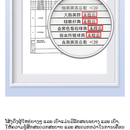
ໂສ້ງດຶງຜູ້ໃຫຍ່ບາງໆ ແລະ ເບົາແມ່ນມີລັກສະນະບາງ ແລະ ເບົາ,
ໃຫ້ຄວາມຮູ້ສຶກສະດວກສະບາຍ ແລະ ສະດວກກວ່າໃນການເຄື່ອນ