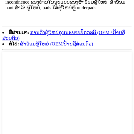
incontinence ຂອງທ່ານໃນຮູບແບບຂອງຜ້າອ້ອມຜູ້ໃຫຍ່, ຜ້າອ້ອມ
pant ສໍາລັບຜູ້ໃຫຍ່, pads ໃສ່ຜູ້ໃຫຍ່ຫຼື underpads.
ທີ່ຜ່ານມາ:
ການດຶງຜູ້ໃຫຍ່ຄຸນນະພາບປົກກະຕິ (OEM / ປ້າຍຊື່
ສ່ວນຕົວ)
ຕໍ່ໄປ:
ຜ້າອ້ອມຜູ້ໃຫຍ່ (OEM/ປ້າຍຊື່ສ່ວນຕົວ)