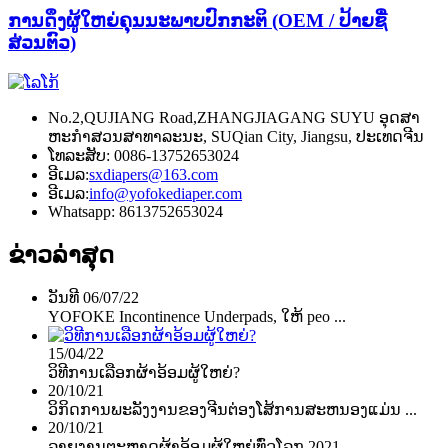
ການດຶງຜູ້ໃຫຍ່ຄຸນນະພາບປົກກະຕິ (OEM / ປ້າຍຊື່
ສ່ວນຕົວ)
No.2,QUJIANG Road,ZHANGJIAGANG SUYU ອຸດ​ສາ​
ຫະ​ກໍາ​ສວນ​ສາ​ທາ​ລະ​ນະ, SUQian City, Jiangsu, ປະ​ເທດ​ຈີນ
ໂທລະສັບ: 0086-13752653024
ອີເມລ:
sxdiapers@163.com
ອີເມລ:
info@yofokediaper.com
Whatsapp: 8613752653024
ຂ່າວ​ລ່າ​ສຸດ
ວັນທີ 06/07/22
YOFOKE Incontinence Underpads, ໃຫ້ peo ...
15/04/22
ວິທີການເລືອກຜ້າອ້ອມຜູ້ໃຫຍ່?
20/10/21
ວິ​ກິດ​ການ​ພະ​ລັງ​ງານ​ຂອງ​ຈີນ​ຕ່ອງ​ໂສ້​ການ​ສະ​ຫນອງ​ແມ່ນ ...
20/10/21
ລາຍງານຕະຫຼາດຜ້າອ້ອມຜູ້ໃຫຍ່ທົ່ວໂລກ 2021