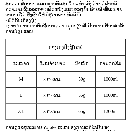
ສະດວກສະບາຍ ແລະ ການຕັດສິນໃຈ.ແຜ່ນເທິງຄ້າຍຄືຝ້າຍດຶງ
ຄວາມຊຸ່ມຊື່ນອອກຈາກຜິວຫນັງ.ແຜ່ນຮອງພື້ນຄ້າຍຜ້າທີ່ລະບາຍ
ອາກາດໄດ້ ສົ່ງຜົນໃຫ້ມີສຸຂະພາບຜິວດີຂຶ້ນ
• ພໍດີກັບເຄື່ອງນຸ່ງ
• ງ່າຍຕໍ່ການອ່ານຕົວຊີ້ບອກຄວາມຊຸ່ມປ່ຽນສີເປັນການເຕືອນສໍາລັບ
ການປ່ຽນແທນ
ກາງເກງດຶງຜູ້ໃຫຍ່
ຂະໜາດ
ຂໍ້ມູນຈໍາເພາະ
ນ້ຳໜັກ
ການດູດຊຶມ
M
50g
1000ml
80*60ຊມ
L
55g
1000ml
80*73ຊມ
XL
65g
1200ml
80*85ຊມ
ການດູແລສຸຂະພາບ Yofoke ສະຫນອງການແກ້ໄຂບັນຫາ