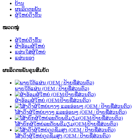
ບ້ານ
ຜະລິດຕະພັນ
ຜູ້ໃຫຍ່ດຶງຂຶ້ນ
ໝວດໝູ່
ຜູ້ໃຫຍ່ດຶງຂຶ້ນ
ຜ້າອ້ອມຜູ້ໃຫຍ່
ແຜ່ນໃສ່ຜູ້ໃຫຍ່
ແຜ່ນຮອງ
ຜະລິດຕະພັນຄຸນສົມບັດ
ພາຍໃຕ້ແຜ່ນ (OEM / ປ້າຍຊື່ສ່ວນຕົວ)
ຜ້າອ້ອມຜູ້ໃຫຍ່ (OEM/ປ້າຍຊື່ສ່ວນຕົວ)
ໂສ້ງດຶງຜູ້ໃຫຍ່ບາງໆ ແລະອ່ອນໆ (OEM / ປ້າຍຊື່ສ່ວນຕົວ)
ໂສ້ງຍົກຜູ້ໃຫຍ່ລະດັບພຣີມຽມ(OEM/ປ້າຍຊື່ສ່ວນຕົວ)
ໂສ້ງດຶງຜູ້ໃຫຍ່ດູດຊຶມສູງ (OEM / ປ້າຍຊື່ສ່ວນຕົວ)