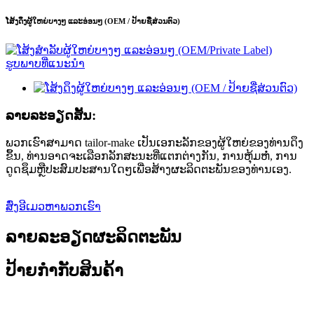
ໂສ້ງດຶງຜູ້ໃຫຍ່ບາງໆ ແລະອ່ອນໆ (OEM / ປ້າຍຊື່ສ່ວນຕົວ)
ລາຍ​ລະ​ອຽດ​ສັ້ນ​:
ພວກເຮົາສາມາດ tailor-make ເປັນເອກະລັກຂອງຜູ້ໃຫຍ່ຂອງທ່ານດຶງ
ຂຶ້ນ, ທ່ານອາດຈະເລືອກລັກສະນະທີ່ແຕກຕ່າງກັນ, ການຫຸ້ມຫໍ່, ການ
ດູດຊຶມຫຼືປະສົມປະສານໃດໆເພື່ອສ້າງຜະລິດຕະພັນຂອງທ່ານເອງ.
ສົ່ງອີເມວຫາພວກເຮົາ
ລາຍລະອຽດຜະລິດຕະພັນ
ປ້າຍກຳກັບສິນຄ້າ