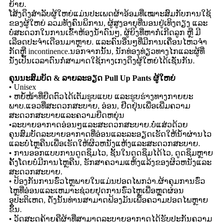
ຍ້າຍ.
ໂສ້ງດຶງສຳລັບຜູ້ໃຫຍ່ແມ່ນປະເພດຜ້າອ້ອມທີ່ເໝາະສົມກັບການໃຊ້
ຂອງຜູ້ໃຫຍ່ ລວມທັງຄົນພິການ, ຜູ້ສູງອາຍຸທີ່ນອນຢູ່ເທິງຕຽງ ແລະ
ບໍ່ສະດວກໃນການເຂົ້າຫ້ອງນ້ຳດົນໆ, ຜູ້ຍິງທີ່ຫາກໍ່ເກີດລູກ ຫຼື ມີ
ເລືອດປະຈຳເດືອນມາຫຼາຍ. ແລະຄົນອື່ນໆທີ່ມີການເຄື່ອນໄຫວຈໍາ
ກັດຫຼື incontinence.ນອກຈາກນັ້ນ, ນັກທ່ອງທ່ຽວທາງໄກແລະຜູ້ທີ່
ນັ່ງເປັນເວລາດົນກໍ່ສາມາດໃຊ້ກາງເກງດຶງຜູ້ໃຫຍ່ໄດ້ເຊັ່ນກັນ.
ຄຸນນະສົມບັດ & ລາຍລະອຽດ Pull Up Pants ຜູ້ໃຫຍ່
• Unisex
• ຫຍໍ້ໜ້າທີ່ຍືດຕົວໄດ້ເຕັມຮູບແບບ ແລະຮູບຮ່າງທາງກາຍຍະ
ພາບ.ແອວທີ່ສະດວກສະບາຍ, ອ່ອນ, ຢືດຢຸ່ນເພື່ອເພີ່ມຄວາມ
ສະດວກສະບາຍແລະຄວາມຍືດຫຍຸ່ນ
•ລະບາຍອາກາດອ່ອນໆແລະສະດວກສະບາຍ.ບໍ່ແສ່ວດ້ວຍ
ຄຸນສົມບັດລະບາຍອາກາດທີ່ອ່ອນແລະລະອຽດເຮັດໃຫ້ນ້ໍາຜ່ານໄວ
ແລະບໍ່ໄຫຼຄືນເພື່ອເຮັດໃຫ້ຜິວຫນັງແຫ້ງແລະສະດວກສະບາຍ.
• ການອອກແບບການດູດຊຶມໄວ, ຊັ້ນໃນດູດຊຶມໄດ້ໄວ, ດູດຊຶມຫຼາຍ
ຄັ້ງໂດຍບໍ່ມີການໄຫຼຄືນ, ຮັກສາຄວາມແຫ້ງແລ້ງຂອງຜິວຫນັງແລະ
ສະດວກສະບາຍ.
• ປ້ອງກັນການຮົ່ວໄຫຼພາຍໃນແມ່ນປອດໄພກວ່າ.ຜ້າຄຸມການຮົ່ວ
ໄຫຼທີ່ອ່ອນແລະເຫມາະຊ່ວຍຢຸດການຮົ່ວໄຫຼເພື່ອຫຼຸດຜ່ອນ
ອຸປະຕິເຫດ, ດັ່ງນັ້ນທ່ານສາມາດຟ້ອງມັນເພື່ອຄວາມປອດໄພຫຼາຍ
ຂຶ້ນ.
• ວັດສະດຸຄ້າຍຄືຜ້າທີ່ສາມາດລະບາຍອາກາດໄດ້ຮັບປະກັນຄວາມ