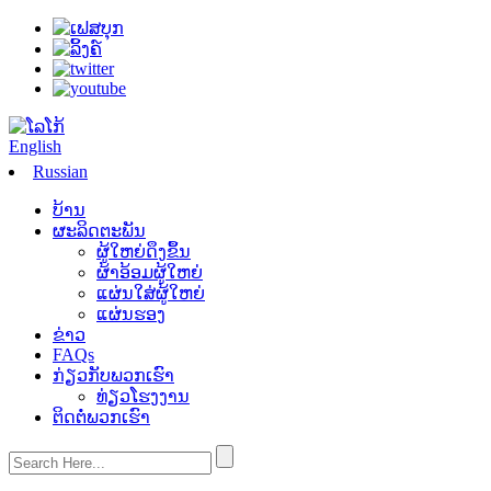
English
Russian
ບ້ານ
ຜະລິດຕະພັນ
ຜູ້ໃຫຍ່ດຶງຂຶ້ນ
ຜ້າອ້ອມຜູ້ໃຫຍ່
ແຜ່ນໃສ່ຜູ້ໃຫຍ່
ແຜ່ນຮອງ
ຂ່າວ
FAQs
ກ່ຽວ​ກັບ​ພວກ​ເຮົາ
ທ່ຽວໂຮງງານ
ຕິດ​ຕໍ່​ພວກ​ເຮົາ