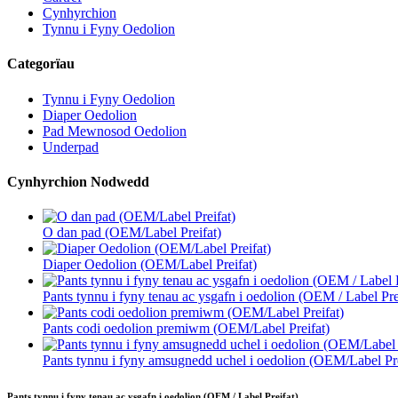
Cynhyrchion
Tynnu i Fyny Oedolion
Categorïau
Tynnu i Fyny Oedolion
Diaper Oedolion
Pad Mewnosod Oedolion
Underpad
Cynhyrchion Nodwedd
O dan pad (OEM/Label Preifat)
Diaper Oedolion (OEM/Label Preifat)
Pants tynnu i fyny tenau ac ysgafn i oedolion (OEM / Label Pre
Pants codi oedolion premiwm (OEM/Label Preifat)
Pants tynnu i fyny amsugnedd uchel i oedolion (OEM/Label Pre
Pants tynnu i fyny tenau ac ysgafn i oedolion (OEM / Label Preifat)