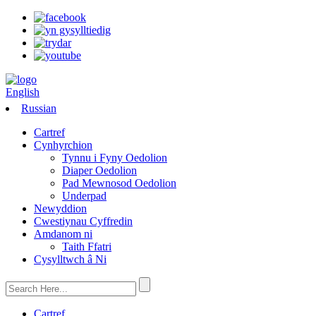
English
Russian
Cartref
Cynhyrchion
Tynnu i Fyny Oedolion
Diaper Oedolion
Pad Mewnosod Oedolion
Underpad
Newyddion
Cwestiynau Cyffredin
Amdanom ni
Taith Ffatri
Cysylltwch â Ni
Cartref