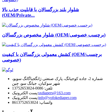
شلوار بلند بزرگسالان با قابلیت جذب بالا
(OEM/Private...
شلوار مخصوص بزرگسالان (OEM/برچسب خصوصی)
کشش معمولی بزرگسالان با کیفیت (OEM/برچسب
خصوصی)
شماره 2، جاده کوجیانگ، پارک صنعتی ژانگجیاگانگ سویو،
شهر سوکیان، جیانگ سو، چین
تلفن: 0086-13752653024
sxdiapers@163.com
پست الکترونیک:
info@yofokediaper.com
پست الکترونیک:
واتساپ: 8613752653024