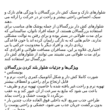
شلوارهای نازک و سبک کش دار بزرگسالان با ویژگی های نازک و
سبک، احساس راحتی بیشتر و راحت تر در حرکت را ارائه می
دهند.
شلوارهای کش دار بزرگسالان از جمله پوشک های مناسب برای
استفاده بزرگسالان هستند، از جمله افراد ناتوان، سالمندانی که
برای مدت طولانی در بستر بوده و برای رفتن به توالت مشکلی
ندارند، خانم هایی که به تازگی زایمان کرده اند یا خون قاعدگی
زیادی دارند. و افراد دیگر با محدودیت حرکتی یا بی
اختیاری.علاوه بر این، مسافران مسافت طولانی و افرادی که
برای مدت طولانی می نشینند می توانند از شلوارهای کش دار
بزرگسال نیز استفاده کنند.
ویژگی‌ها و جزئیات شلوار بلند کردن بزرگسالان
• یونیسکس
• شورت کاملا کش دار و شکل آناتومیک.کمری راحت، نرم و
قابل ارتجاع برای راحتی و انعطاف بیشتر
• تهویه نرم و راحت.غیر بافته شده با خاصیت تهویه نرم و ظریف
باعث می شود که مایع به سرعت از آن عبور کند و به عقب
برنگردد تا پوست خشک و راحت بماند.
• طراحی جذب سریع، لایه داخلی فوق العاده جاذب چندین بار
بدون برگشت جریان جذب می شود، خشکی و راحتی پوست را
حفظ می کند.