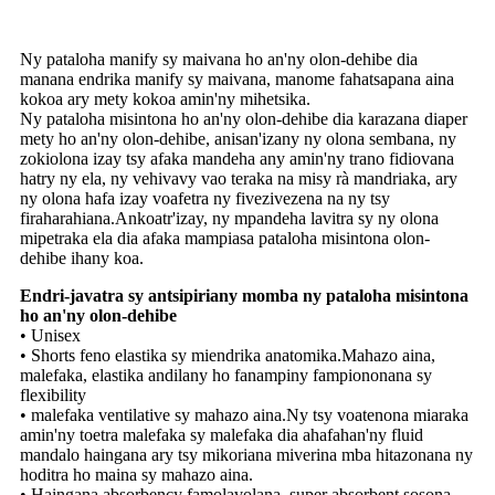
Ny pataloha manify sy maivana ho an'ny olon-dehibe dia
manana endrika manify sy maivana, manome fahatsapana aina
kokoa ary mety kokoa amin'ny mihetsika.
Ny pataloha misintona ho an'ny olon-dehibe dia karazana diaper
mety ho an'ny olon-dehibe, anisan'izany ny olona sembana, ny
zokiolona izay tsy afaka mandeha any amin'ny trano fidiovana
hatry ny ela, ny vehivavy vao teraka na misy rà mandriaka, ary
ny olona hafa izay voafetra ny fivezivezena na ny tsy
firaharahiana.Ankoatr'izay, ny mpandeha lavitra sy ny olona
mipetraka ela dia afaka mampiasa pataloha misintona olon-
dehibe ihany koa.
Endri-javatra sy antsipiriany momba ny pataloha misintona
ho an'ny olon-dehibe
• Unisex
• Shorts feno elastika sy miendrika anatomika.Mahazo aina,
malefaka, elastika andilany ho fanampiny fampiononana sy
flexibility
• malefaka ventilative sy mahazo aina.Ny tsy voatenona miaraka
amin'ny toetra malefaka sy malefaka dia ahafahan'ny fluid
mandalo haingana ary tsy mikoriana miverina mba hitazonana ny
hoditra ho maina sy mahazo aina.
• Haingana absorbency famolavolana, super absorbent sosona