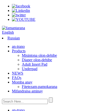
English
Russian
an-trano
Products
Misintona olon-dehibe
Diaper olon-dehibe
Adult Insert Pad
Underpad
NEWS
FAQs
Momba anay
Fitetezam-pamokarana
Mifandraisa aminay
an-trano