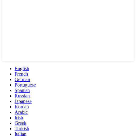
English
French
German
Portuguese
Spanish
Russian
Japanese
Korean
Arabic
Irish
Greek
Turkish
Italian