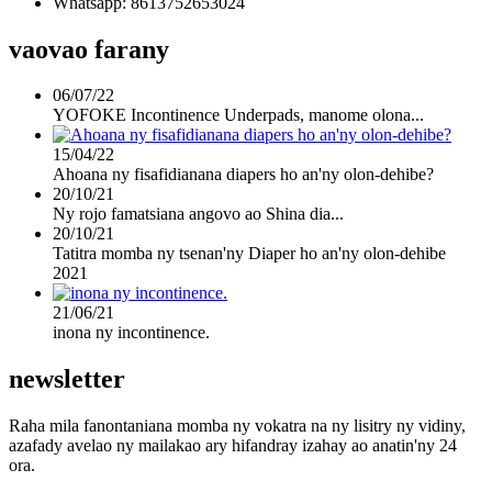
Whatsapp: 8613752653024
vaovao farany
06/07/22
YOFOKE Incontinence Underpads, manome olona...
15/04/22
Ahoana ny fisafidianana diapers ho an'ny olon-dehibe?
20/10/21
Ny rojo famatsiana angovo ao Shina dia...
20/10/21
Tatitra momba ny tsenan'ny Diaper ho an'ny olon-dehibe
2021
21/06/21
inona ny incontinence.
newsletter
Raha mila fanontaniana momba ny vokatra na ny lisitry ny vidiny,
azafady avelao ny mailakao ary hifandray izahay ao anatin'ny 24
ora.