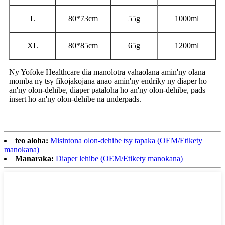
L
80*73cm
55g
1000ml
XL
80*85cm
65g
1200ml
Ny Yofoke Healthcare dia manolotra vahaolana amin'ny olana
momba ny tsy fikojakojana anao amin'ny endriky ny diaper ho
an'ny olon-dehibe, diaper pataloha ho an'ny olon-dehibe, pads
insert ho an'ny olon-dehibe na underpads.
teo aloha:
Misintona olon-dehibe tsy tapaka (OEM/Etikety
manokana)
Manaraka:
Diaper lehibe (OEM/Etikety manokana)