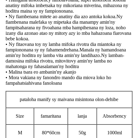
anatiny mifoka imbetsaka tsy mikoriana miverina, mihazona ny
hoditra maina sy ny fampiononana.
• Ny fiambenana mitete ao anatiny dia azo antoka kokoa.Ny
fiambenana malefaka sy mipetaka dia manampy amin'ny
fampitsaharana ny fivoahana mba hampihenana ny loza, noho
izany dia azonao atao ny mitory azy io mba hahazoana fiarovana
bebe kokoa.
• Ny fitaovana toy ny lamba mifoka rivotra dia miantoka ny
fampiononana sy ny fahamendrehana.Manala ny hamandoana
amin'ny hoditra ny lamba vita amin'ny landihazo.Ny lamban-
damosina mifoka rivotra, mitovitovy amin'ny lamba no
mahatonga ny fahasalaman'ny hoditra
• Malina tsara eo ambanin'ny akanjo
• Mora vakiana ny fanondro mando dia miova loko ho
fampahatsiahivana fanoloana
pataloha manify sy maivana misintona olon-dehibe
Size
famaritana
lanja
Absorbency
M
80*60cm
50g
1000ml