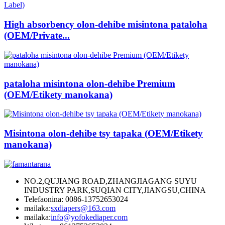
High absorbency olon-dehibe misintona pataloha
(OEM/Private...
pataloha misintona olon-dehibe Premium
(OEM/Etikety manokana)
Misintona olon-dehibe tsy tapaka (OEM/Etikety
manokana)
NO.2,QUJIANG ROAD,ZHANGJIAGANG SUYU
INDUSTRY PARK,SUQIAN CITY,JIANGSU,CHINA
Telefaonina: 0086-13752653024
mailaka:
sxdiapers@163.com
mailaka:
info@yofokediaper.com