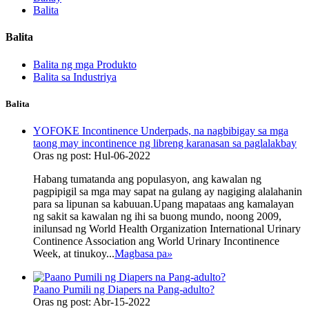
Balita
Balita
Balita ng mga Produkto
Balita sa Industriya
Balita
YOFOKE Incontinence Underpads, na nagbibigay sa mga
taong may incontinence ng libreng karanasan sa paglalakbay
Oras ng post: Hul-06-2022
Habang tumatanda ang populasyon, ang kawalan ng
pagpipigil sa mga may sapat na gulang ay nagiging alalahanin
para sa lipunan sa kabuuan.Upang mapataas ang kamalayan
ng sakit sa kawalan ng ihi sa buong mundo, noong 2009,
inilunsad ng World Health Organization International Urinary
Continence Association ang World Urinary Incontinence
Week, at tinukoy...
Magbasa pa
»
Paano Pumili ng Diapers na Pang-adulto?
Oras ng post: Abr-15-2022