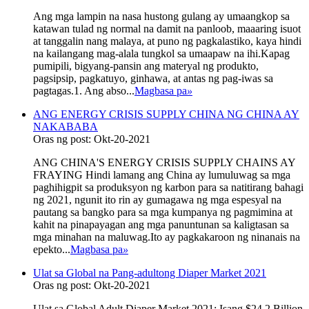
Ang mga lampin na nasa hustong gulang ay umaangkop sa
katawan tulad ng normal na damit na panloob, maaaring isuot
at tanggalin nang malaya, at puno ng pagkalastiko, kaya hindi
na kailangang mag-alala tungkol sa umaapaw na ihi.Kapag
pumipili, bigyang-pansin ang materyal ng produkto,
pagsipsip, pagkatuyo, ginhawa, at antas ng pag-iwas sa
pagtagas.1. Ang abso...
Magbasa pa
»
ANG ENERGY CRISIS SUPPLY CHINA NG CHINA AY
NAKABABA
Oras ng post: Okt-20-2021
ANG CHINA'S ENERGY CRISIS SUPPLY CHAINS AY
FRAYING Hindi lamang ang China ay lumuluwag sa mga
paghihigpit sa produksyon ng karbon para sa natitirang bahagi
ng 2021, ngunit ito rin ay gumagawa ng mga espesyal na
pautang sa bangko para sa mga kumpanya ng pagmimina at
kahit na pinapayagan ang mga panuntunan sa kaligtasan sa
mga minahan na maluwag.Ito ay pagkakaroon ng ninanais na
epekto...
Magbasa pa
»
Ulat sa Global na Pang-adultong Diaper Market 2021
Oras ng post: Okt-20-2021
Ulat sa Global Adult Diaper Market 2021: Isang $24.2 Billion