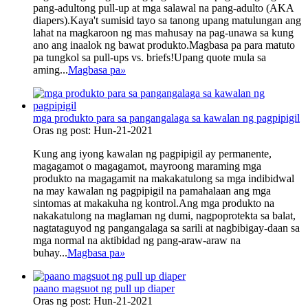
pang-adultong pull-up at mga salawal na pang-adulto (AKA
diapers).Kaya't sumisid tayo sa tanong upang matulungan ang
lahat na magkaroon ng mas mahusay na pag-unawa sa kung
ano ang inaalok ng bawat produkto.Magbasa pa para matuto
pa tungkol sa pull-ups vs. briefs!Upang quote mula sa
aming...
Magbasa pa
»
mga produkto para sa pangangalaga sa kawalan ng pagpipigil
Oras ng post: Hun-21-2021
Kung ang iyong kawalan ng pagpipigil ay permanente,
magagamot o magagamot, mayroong maraming mga
produkto na magagamit na makakatulong sa mga indibidwal
na may kawalan ng pagpipigil na pamahalaan ang mga
sintomas at makakuha ng kontrol.Ang mga produkto na
nakakatulong na maglaman ng dumi, nagpoprotekta sa balat,
nagtataguyod ng pangangalaga sa sarili at nagbibigay-daan sa
mga normal na aktibidad ng pang-araw-araw na
buhay...
Magbasa pa
»
paano magsuot ng pull up diaper
Oras ng post: Hun-21-2021