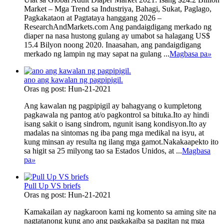
Market – Mga Trend sa Industriya, Bahagi, Sukat, Paglago,
Pagkakataon at Pagtataya hanggang 2026 –
ResearchAndMarkets.com Ang pandaigdigang merkado ng
diaper na nasa hustong gulang ay umabot sa halagang US$
15.4 Bilyon noong 2020. Inaasahan, ang pandaigdigang
merkado ng lampin ng may sapat na gulang ...
Magbasa pa
»
ano ang kawalan ng pagpipigil.
Oras ng post: Hun-21-2021
Ang kawalan ng pagpipigil ay bahagyang o kumpletong
pagkawala ng pantog at/o pagkontrol sa bituka.Ito ay hindi
isang sakit o isang sindrom, ngunit isang kondisyon.Ito ay
madalas na sintomas ng iba pang mga medikal na isyu, at
kung minsan ay resulta ng ilang mga gamot.Nakakaapekto ito
sa higit sa 25 milyong tao sa Estados Unidos, at ...
Magbasa
pa
»
Pull Up VS briefs
Oras ng post: Hun-21-2021
Kamakailan ay nagkaroon kami ng komento sa aming site na
nagtatanong kung ano ang pagkakaiba sa pagitan ng mga