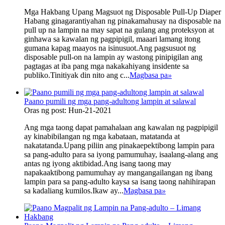
Mga Hakbang Upang Magsuot ng Disposable Pull-Up Diaper
Habang ginagarantiyahan ng pinakamahusay na disposable na
pull up na lampin na may sapat na gulang ang proteksyon at
ginhawa sa kawalan ng pagpipigil, maaari lamang itong
gumana kapag maayos na isinusuot.Ang pagsusuot ng
disposable pull-on na lampin ay wastong pinipigilan ang
pagtagas at iba pang mga nakakahiyang insidente sa
publiko.Tinitiyak din nito ang c...
Magbasa pa
»
Paano pumili ng mga pang-adultong lampin at salawal
Oras ng post: Hun-21-2021
Ang mga taong dapat pamahalaan ang kawalan ng pagpipigil
ay kinabibilangan ng mga kabataan, matatanda at
nakatatanda.Upang piliin ang pinakaepektibong lampin para
sa pang-adulto para sa iyong pamumuhay, isaalang-alang ang
antas ng iyong aktibidad.Ang isang taong may
napakaaktibong pamumuhay ay mangangailangan ng ibang
lampin para sa pang-adulto kaysa sa isang taong nahihirapan
sa kadaliang kumilos.Ikaw ay...
Magbasa pa
»