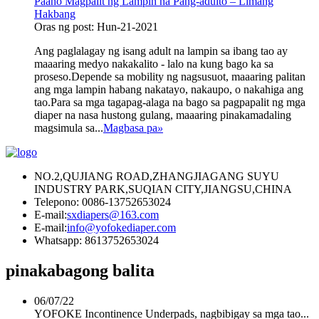
Paano Magpalit ng Lampin na Pang-adulto – Limang
Hakbang
Oras ng post: Hun-21-2021
Ang paglalagay ng isang adult na lampin sa ibang tao ay
maaaring medyo nakakalito - lalo na kung bago ka sa
proseso.Depende sa mobility ng nagsusuot, maaaring palitan
ang mga lampin habang nakatayo, nakaupo, o nakahiga ang
tao.Para sa mga tagapag-alaga na bago sa pagpapalit ng mga
diaper na nasa hustong gulang, maaaring pinakamadaling
magsimula sa...
Magbasa pa
»
NO.2,QUJIANG ROAD,ZHANGJIAGANG SUYU
INDUSTRY PARK,SUQIAN CITY,JIANGSU,CHINA
Telepono: 0086-13752653024
E-mail:
sxdiapers@163.com
E-mail:
info@yofokediaper.com
Whatsapp: 8613752653024
pinakabagong balita
06/07/22
YOFOKE Incontinence Underpads, nagbibigay sa mga tao...