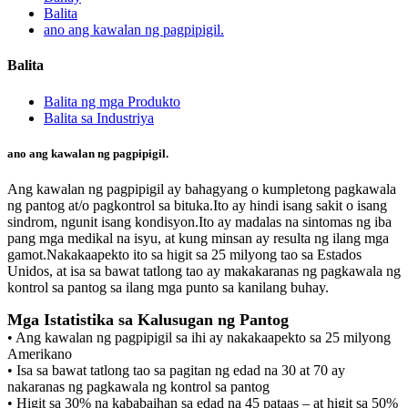
Balita
ano ang kawalan ng pagpipigil.
Balita
Balita ng mga Produkto
Balita sa Industriya
ano ang kawalan ng pagpipigil.
Ang kawalan ng pagpipigil ay bahagyang o kumpletong pagkawala
ng pantog at/o pagkontrol sa bituka.Ito ay hindi isang sakit o isang
sindrom, ngunit isang kondisyon.Ito ay madalas na sintomas ng iba
pang mga medikal na isyu, at kung minsan ay resulta ng ilang mga
gamot.Nakakaapekto ito sa higit sa 25 milyong tao sa Estados
Unidos, at isa sa bawat tatlong tao ay makakaranas ng pagkawala ng
kontrol sa pantog sa ilang mga punto sa kanilang buhay.
Mga Istatistika sa Kalusugan ng Pantog
• Ang kawalan ng pagpipigil sa ihi ay nakakaapekto sa 25 milyong
Amerikano
• Isa sa bawat tatlong tao sa pagitan ng edad na 30 at 70 ay
nakaranas ng pagkawala ng kontrol sa pantog
• Higit sa 30% na kababaihan sa edad na 45 pataas – at higit sa 50%