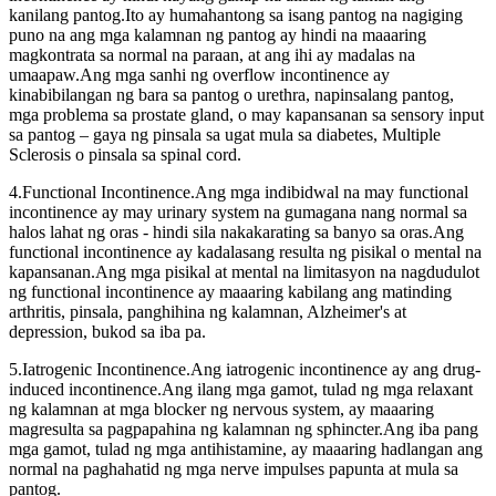
kanilang pantog.Ito ay humahantong sa isang pantog na nagiging
puno na ang mga kalamnan ng pantog ay hindi na maaaring
magkontrata sa normal na paraan, at ang ihi ay madalas na
umaapaw.Ang mga sanhi ng overflow incontinence ay
kinabibilangan ng bara sa pantog o urethra, napinsalang pantog,
mga problema sa prostate gland, o may kapansanan sa sensory input
sa pantog – gaya ng pinsala sa ugat mula sa diabetes, Multiple
Sclerosis o pinsala sa spinal cord.
4.Functional Incontinence.Ang mga indibidwal na may functional
incontinence ay may urinary system na gumagana nang normal sa
halos lahat ng oras - hindi sila nakakarating sa banyo sa oras.Ang
functional incontinence ay kadalasang resulta ng pisikal o mental na
kapansanan.Ang mga pisikal at mental na limitasyon na nagdudulot
ng functional incontinence ay maaaring kabilang ang matinding
arthritis, pinsala, panghihina ng kalamnan, Alzheimer's at
depression, bukod sa iba pa.
5.Iatrogenic Incontinence.Ang iatrogenic incontinence ay ang drug-
induced incontinence.Ang ilang mga gamot, tulad ng mga relaxant
ng kalamnan at mga blocker ng nervous system, ay maaaring
magresulta sa pagpapahina ng kalamnan ng sphincter.Ang iba pang
mga gamot, tulad ng mga antihistamine, ay maaaring hadlangan ang
normal na paghahatid ng mga nerve impulses papunta at mula sa
pantog.