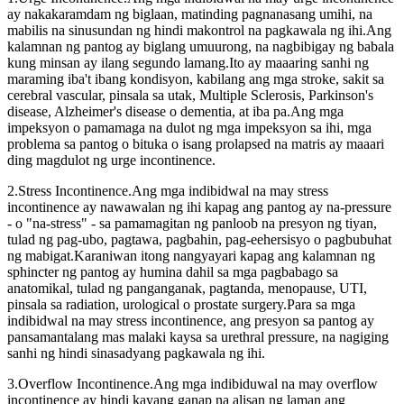
ay nakakaramdam ng biglaan, matinding pagnanasang umihi, na
mabilis na sinusundan ng hindi makontrol na pagkawala ng ihi.Ang
kalamnan ng pantog ay biglang umuurong, na nagbibigay ng babala
kung minsan ay ilang segundo lamang.Ito ay maaaring sanhi ng
maraming iba't ibang kondisyon, kabilang ang mga stroke, sakit sa
cerebral vascular, pinsala sa utak, Multiple Sclerosis, Parkinson's
disease, Alzheimer's disease o dementia, at iba pa.Ang mga
impeksyon o pamamaga na dulot ng mga impeksyon sa ihi, mga
problema sa pantog o bituka o isang prolapsed na matris ay maaari
ding magdulot ng urge incontinence.
2.Stress Incontinence.Ang mga indibidwal na may stress
incontinence ay nawawalan ng ihi kapag ang pantog ay na-pressure
- o "na-stress" - sa pamamagitan ng panloob na presyon ng tiyan,
tulad ng pag-ubo, pagtawa, pagbahin, pag-eehersisyo o pagbubuhat
ng mabigat.Karaniwan itong nangyayari kapag ang kalamnan ng
sphincter ng pantog ay humina dahil sa mga pagbabago sa
anatomikal, tulad ng panganganak, pagtanda, menopause, UTI,
pinsala sa radiation, urological o prostate surgery.Para sa mga
indibidwal na may stress incontinence, ang presyon sa pantog ay
pansamantalang mas malaki kaysa sa urethral pressure, na nagiging
sanhi ng hindi sinasadyang pagkawala ng ihi.
3.Overflow Incontinence.Ang mga indibiduwal na may overflow
incontinence ay hindi kayang ganap na alisan ng laman ang