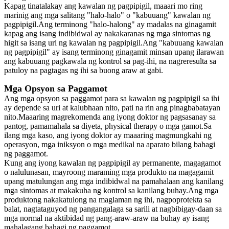
Kapag tinatalakay ang kawalan ng pagpipigil, maaari mo ring
marinig ang mga salitang "halo-halo" o "kabuuang" kawalan ng
pagpipigil.Ang terminong "halo-halong" ay madalas na ginagamit
kapag ang isang indibidwal ay nakakaranas ng mga sintomas ng
higit sa isang uri ng kawalan ng pagpipigil.Ang "kabuuang kawalan
ng pagpipigil" ay isang terminong ginagamit minsan upang ilarawan
ang kabuuang pagkawala ng kontrol sa pag-ihi, na nagreresulta sa
patuloy na pagtagas ng ihi sa buong araw at gabi.
Mga Opsyon sa Paggamot
Ang mga opsyon sa paggamot para sa kawalan ng pagpipigil sa ihi
ay depende sa uri at kalubhaan nito, pati na rin ang pinagbabatayan
nito.Maaaring magrekomenda ang iyong doktor ng pagsasanay sa
pantog, pamamahala sa diyeta, physical therapy o mga gamot.Sa
ilang mga kaso, ang iyong doktor ay maaaring magmungkahi ng
operasyon, mga iniksyon o mga medikal na aparato bilang bahagi
ng paggamot.
Kung ang iyong kawalan ng pagpipigil ay permanente, magagamot
o nalulunasan, mayroong maraming mga produkto na magagamit
upang matulungan ang mga indibidwal na pamahalaan ang kanilang
mga sintomas at makakuha ng kontrol sa kanilang buhay.Ang mga
produktong nakakatulong na maglaman ng ihi, nagpoprotekta sa
balat, nagtataguyod ng pangangalaga sa sarili at nagbibigay-daan sa
mga normal na aktibidad ng pang-araw-araw na buhay ay isang
mahalagang bahagi ng paggamot.