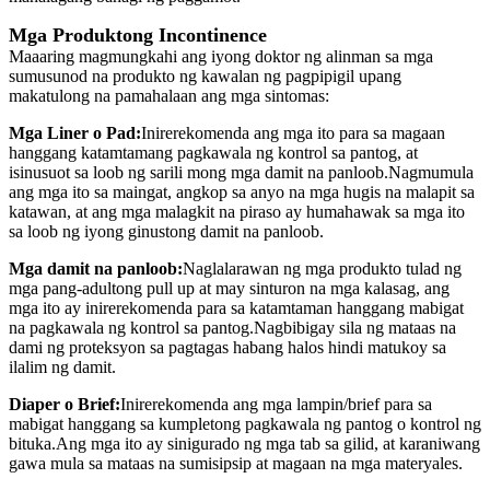
Mga Produktong Incontinence
Maaaring magmungkahi ang iyong doktor ng alinman sa mga
sumusunod na produkto ng kawalan ng pagpipigil upang
makatulong na pamahalaan ang mga sintomas:
Mga Liner o Pad:
Inirerekomenda ang mga ito para sa magaan
hanggang katamtamang pagkawala ng kontrol sa pantog, at
isinusuot sa loob ng sarili mong mga damit na panloob.Nagmumula
ang mga ito sa maingat, angkop sa anyo na mga hugis na malapit sa
katawan, at ang mga malagkit na piraso ay humahawak sa mga ito
sa loob ng iyong ginustong damit na panloob.
Mga damit na panloob:
Naglalarawan ng mga produkto tulad ng
mga pang-adultong pull up at may sinturon na mga kalasag, ang
mga ito ay inirerekomenda para sa katamtaman hanggang mabigat
na pagkawala ng kontrol sa pantog.Nagbibigay sila ng mataas na
dami ng proteksyon sa pagtagas habang halos hindi matukoy sa
ilalim ng damit.
Diaper o Brief:
Inirerekomenda ang mga lampin/brief para sa
mabigat hanggang sa kumpletong pagkawala ng pantog o kontrol ng
bituka.Ang mga ito ay sinigurado ng mga tab sa gilid, at karaniwang
gawa mula sa mataas na sumisipsip at magaan na mga materyales.