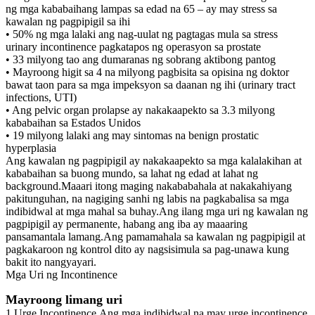
ng mga kababaihang lampas sa edad na 65 – ay may stress sa
kawalan ng pagpipigil sa ihi
• 50% ng mga lalaki ang nag-uulat ng pagtagas mula sa stress
urinary incontinence pagkatapos ng operasyon sa prostate
• 33 milyong tao ang dumaranas ng sobrang aktibong pantog
• Mayroong higit sa 4 na milyong pagbisita sa opisina ng doktor
bawat taon para sa mga impeksyon sa daanan ng ihi (urinary tract
infections, UTI)
• Ang pelvic organ prolapse ay nakakaapekto sa 3.3 milyong
kababaihan sa Estados Unidos
• 19 milyong lalaki ang may sintomas na benign prostatic
hyperplasia
Ang kawalan ng pagpipigil ay nakakaapekto sa mga kalalakihan at
kababaihan sa buong mundo, sa lahat ng edad at lahat ng
background.Maaari itong maging nakababahala at nakakahiyang
pakitunguhan, na nagiging sanhi ng labis na pagkabalisa sa mga
indibidwal at mga mahal sa buhay.Ang ilang mga uri ng kawalan ng
pagpipigil ay permanente, habang ang iba ay maaaring
pansamantala lamang.Ang pamamahala sa kawalan ng pagpipigil at
pagkakaroon ng kontrol dito ay nagsisimula sa pag-unawa kung
bakit ito nangyayari.
Mga Uri ng Incontinence
Mayroong limang uri
1.Urge Incontinence.Ang mga indibidwal na may urge incontinence