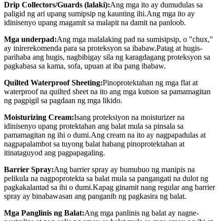
Drip Collectors/Guards (lalaki):
Ang mga ito ay dumudulas sa
paligid ng ari upang sumipsip ng kaunting ihi.Ang mga ito ay
idinisenyo upang magamit sa malapit na damit na panloob.
Mga underpad:
Ang mga malalaking pad na sumisipsip, o "chux,"
ay inirerekomenda para sa proteksyon sa ibabaw.Patag at hugis-
parihaba ang hugis, nagbibigay sila ng karagdagang proteksyon sa
pagkabasa sa kama, sofa, upuan at iba pang ibabaw.
Quilted Waterproof Sheeting:
Pinoprotektahan ng mga flat at
waterproof na quilted sheet na ito ang mga kutson sa pamamagitan
ng pagpigil sa pagdaan ng mga likido.
Moisturizing Cream:
Isang proteksiyon na moisturizer na
idinisenyo upang protektahan ang balat mula sa pinsala sa
pamamagitan ng ihi o dumi.Ang cream na ito ay nagpapadulas at
nagpapalambot sa tuyong balat habang pinoprotektahan at
itinataguyod ang pagpapagaling.
Barrier Spray:
Ang barrier spray ay bumubuo ng manipis na
pelikula na nagpoprotekta sa balat mula sa pangangati na dulot ng
pagkakalantad sa ihi o dumi.Kapag ginamit nang regular ang barrier
spray ay binabawasan ang panganib ng pagkasira ng balat.
Mga Panglinis ng Balat:
Ang mga panlinis ng balat ay nagne-