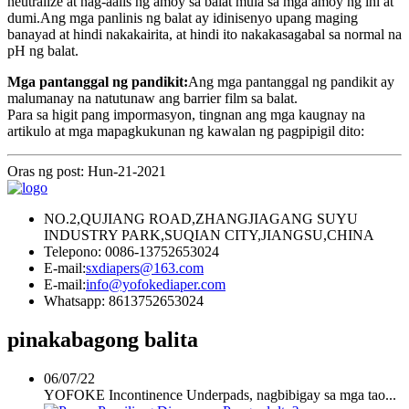
neutralize at nag-aalis ng amoy sa balat mula sa mga amoy ng ihi at
dumi.Ang mga panlinis ng balat ay idinisenyo upang maging
banayad at hindi nakakairita, at hindi ito nakakasagabal sa normal na
pH ng balat.
Mga pantanggal ng pandikit:
Ang mga pantanggal ng pandikit ay
malumanay na natutunaw ang barrier film sa balat.
Para sa higit pang impormasyon, tingnan ang mga kaugnay na
artikulo at mga mapagkukunan ng kawalan ng pagpipigil dito:
Oras ng post: Hun-21-2021
NO.2,QUJIANG ROAD,ZHANGJIAGANG SUYU
INDUSTRY PARK,SUQIAN CITY,JIANGSU,CHINA
Telepono: 0086-13752653024
E-mail:
sxdiapers@163.com
E-mail:
info@yofokediaper.com
Whatsapp: 8613752653024
pinakabagong balita
06/07/22
YOFOKE Incontinence Underpads, nagbibigay sa mga tao...