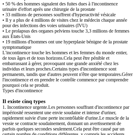
• 50 % des hommes signalent des fuites dues à l'incontinence
urinaire d'effort après une chirurgie de la prostate
• 33 millions de personnes souffrent d'hyperactivité vésicale
• Il y a plus de 4 millions de visites chez le médecin chaque année
pour des infections des voies urinaires (IVU)
• Le prolapsus des organes pelviens touche 3,3 millions de femmes
aux États-Unis
• 19 millions d'hommes ont une hyperplasie bénigne de la prostate
symptomatique
L'incontinence touche les hommes et les femmes du monde entier,
de tous âges et de tous horizons.Cela peut être pénible et
embarrassant à gérer, provoquant une grande anxiété chez les
individus et leurs proches.Certains types d'incontinence sont
permanents, tandis que d'autres peuvent n'être que temporaires.Gérer
l'incontinence et en prendre le contrôle commence par comprendre
pourquoi cela se produit.
Types d'incontinence
Il existe cinq types
1. Incontinence urgente.Les personnes souffrant d'incontinence par
impériosité ressentent une envie soudaine et intense d'uriner,
rapidement suivie d'une perte incontrôlable d'urine.Le muscle de la
vessie se contracte soudainement, donnant un avertissement de
parfois quelques secondes seulement.Cela peut être causé par un
certain nombre de conditions différentes, y compris les accidents