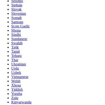
Sesotho
Sinhala
Slovak
Slovenian
Somali
Samoan
Scots Gaelic
Shona
Sindhi
Sundanese
Swahili
Tajik
Tamil
Telugu
Thai
Ukrainian
Urdu
Uzbek
Vietnamese
Welsh
Xhosa
Yiddish
Yoruba
Zulu
Kinyarwanda