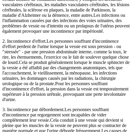
vasculaires cérébraux, les maladies vasculaires cérébrales, les lésions
cérébrales, la sclérose en plaques, la maladie de Parkinson, la
maladie d'Alzheimer ou la démence, entre autres.Les infections ou
l'inflammation causées par des infections des voies urinaires, des
problèmes de vessie ou d'intestin ou un prolapsus de l'utérus peuvent
également provoquer une incontinence par impériosité.
2. Incontinence d'effort.Les personnes souffrant d'incontinence
d'effort perdent de l'urine lorsque la vessie est sous pression - ou
"stressée" - par une pression abdominale interne, comme la toux, le
rire, les éternuements, l'exercice ou le fait de soulever quelque chose
de lourd.Cela se produit généralement lorsque le muscle sphincter de
la vessie a été affaibli par des changements anatomiques, tels que
l'accouchement, le vieillissement, la ménopause, les infections
urinaires, les dommages causés par les radiations, la chirurgie
urologique ou de la prostate.Pour les personnes souffrant
d'incontinence d'effort, la pression dans la vessie est temporairement
supérieure à la pression urétrale, provoquant une perte involontaire
d'urine.
3. Incontinence par débordement.Les personnes souffrant
d'incontinence par regorgement sont incapables de vider
complètement leur vessie.Cela conduit à une vessie qui devient si
pleine que les muscles de la vessie ne peuvent plus se contracter de
manière normale et que l'urine déborde fréquemment.Les causes de