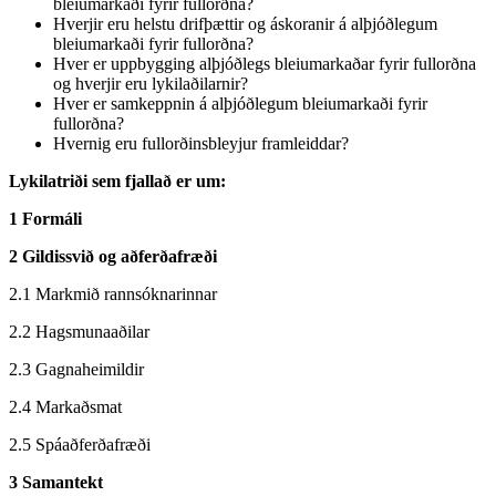
bleiumarkaði fyrir fullorðna?
Hverjir eru helstu drifþættir og áskoranir á alþjóðlegum
bleiumarkaði fyrir fullorðna?
Hver er uppbygging alþjóðlegs bleiumarkaðar fyrir fullorðna
og hverjir eru lykilaðilarnir?
Hver er samkeppnin á alþjóðlegum bleiumarkaði fyrir
fullorðna?
Hvernig eru fullorðinsbleyjur framleiddar?
Lykilatriði sem fjallað er um:
1 Formáli
2 Gildissvið og aðferðafræði
2.1 Markmið rannsóknarinnar
2.2 Hagsmunaaðilar
2.3 Gagnaheimildir
2.4 Markaðsmat
2.5 Spáaðferðafræði
3 Samantekt