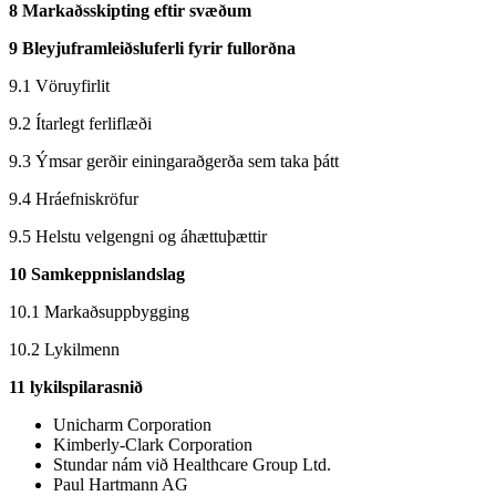
8 Markaðsskipting eftir svæðum
9 Bleyjuframleiðsluferli fyrir fullorðna
9.1 Vöruyfirlit
9.2 Ítarlegt ferliflæði
9.3 Ýmsar gerðir einingaraðgerða sem taka þátt
9.4 Hráefniskröfur
9.5 Helstu velgengni og áhættuþættir
10 Samkeppnislandslag
10.1 Markaðsuppbygging
10.2 Lykilmenn
11 lykilspilarasnið
Unicharm Corporation
Kimberly-Clark Corporation
Stundar nám við Healthcare Group Ltd.
Paul Hartmann AG