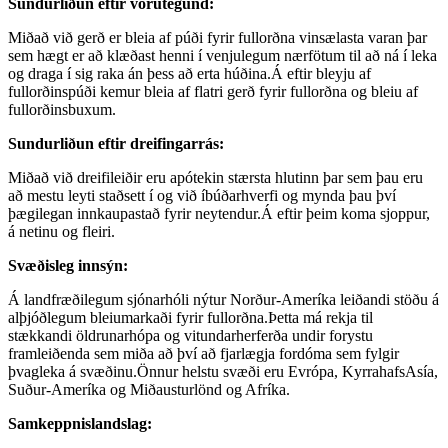
Sundurliðun eftir vörutegund:
Miðað við gerð er bleia af púði fyrir fullorðna vinsælasta varan þar
sem hægt er að klæðast henni í venjulegum nærfötum til að ná í leka
og draga í sig raka án þess að erta húðina.Á eftir bleyju af
fullorðinspúði kemur bleia af flatri gerð fyrir fullorðna og bleiu af
fullorðinsbuxum.
Sundurliðun eftir dreifingarrás:
Miðað við dreifileiðir eru apótekin stærsta hlutinn þar sem þau eru
að mestu leyti staðsett í og ​​við íbúðarhverfi og mynda þau því
þægilegan innkaupastað fyrir neytendur.Á eftir þeim koma sjoppur,
á netinu og fleiri.
Svæðisleg innsýn:
Á landfræðilegum sjónarhóli nýtur Norður-Ameríka leiðandi stöðu á
alþjóðlegum bleiumarkaði fyrir fullorðna.Þetta má rekja til
stækkandi öldrunarhópa og vitundarherferða undir forystu
framleiðenda sem miða að því að fjarlægja fordóma sem fylgir
þvagleka á svæðinu.Önnur helstu svæði eru Evrópa, KyrrahafsAsía,
Suður-Ameríka og Miðausturlönd og Afríka.
Samkeppnislandslag: