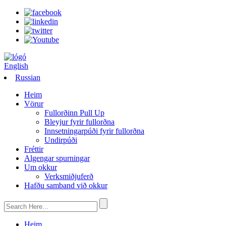
English
Russian
Heim
Vörur
Fullorðinn Pull Up
Bleyjur fyrir fullorðna
Innsetningarpúði fyrir fullorðna
Undirpúði
Fréttir
Algengar spurningar
Um okkur
Verksmiðjuferð
Hafðu samband við okkur
Heim