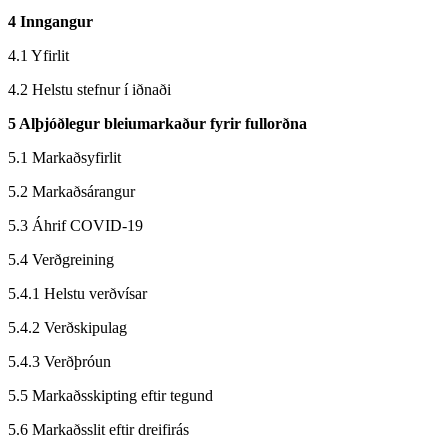
4 Inngangur
4.1 Yfirlit
4.2 Helstu stefnur í iðnaði
5 Alþjóðlegur bleiumarkaður fyrir fullorðna
5.1 Markaðsyfirlit
5.2 Markaðsárangur
5.3 Áhrif COVID-19
5.4 Verðgreining
5.4.1 Helstu verðvísar
5.4.2 Verðskipulag
5.4.3 Verðþróun
5.5 Markaðsskipting eftir tegund
5.6 Markaðsslit eftir dreifirás