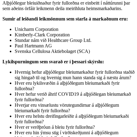
Alþjóðlegur bleiuiðnaður fyrir fullorðna er einbeitt í náttúrunni þar
sem aðeins örfáir leikmenn deila meirihluta heimsmarkaðarins.
Sumir af leiðandi leikmönnum sem starfa á markaðnum eru:
Unicharm Corporation
Kimberly-Clark Corporation
Stundar nám við Healthcare Group Ltd.
Paul Hartmann AG
Svenska Cellulosa Aktiebolaget (SCA)
Lykilspurningum sem svarað er í þessari skýrslu:
Hvernig hefur alþjóðlegur bleiumarkaður fyrir fullorðna staðið
sig hingað til og hvernig mun hann standa sig á næstu árum?
Hver eru lykilsvæðin á alþjóðlegum bleiumarkaði fyrir
fullorðna?
Hver hefur verið áhrif COVID19 á alþjóðlegan bleiumarkað
fyrir fullorðna?
Hverjar eru vinsælustu vörutegundirnar á alþjóðlegum
bleiumarkaði fyrir fullorðna?
Hver eru helstu dreifingarleiðir á alþjóðlegum bleiumarkaði
fyrir fullorðna?
Hver er verðþróun á bleiu fyrir fullorðna?
Hver eru hin ýmsu stig í virðiskeðjunni á alþjóðlegum