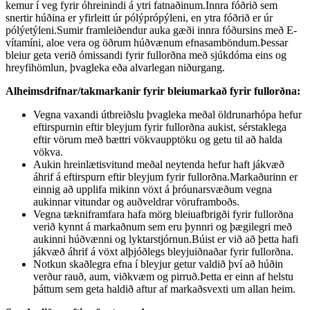
kemur í veg fyrir óhreinindi á ytri fatnaðinum.Innra fóðrið sem
snertir húðina er yfirleitt úr pólýprópýleni, en ytra fóðrið er úr
pólýetýleni.Sumir framleiðendur auka gæði innra fóðursins með E-
vítamíni, aloe vera og öðrum húðvænum efnasamböndum.Þessar
bleiur geta verið ómissandi fyrir fullorðna með sjúkdóma eins og
hreyfihömlun, þvagleka eða alvarlegan niðurgang.
Alheimsdrifnar/takmarkanir fyrir bleiumarkað fyrir fullorðna:
Vegna vaxandi útbreiðslu þvagleka meðal öldrunarhópa hefur
eftirspurnin eftir bleyjum fyrir fullorðna aukist, sérstaklega
eftir vörum með bættri vökvaupptöku og getu til að halda
vökva.
Aukin hreinlætisvitund meðal neytenda hefur haft jákvæð
áhrif á eftirspurn eftir bleyjum fyrir fullorðna.Markaðurinn er
einnig að upplifa mikinn vöxt á þróunarsvæðum vegna
aukinnar vitundar og auðveldrar vöruframboðs.
Vegna tækniframfara hafa mörg bleiuafbrigði fyrir fullorðna
verið kynnt á markaðnum sem eru þynnri og þægilegri með
aukinni húðvænni og lyktarstjórnun.Búist er við að þetta hafi
jákvæð áhrif á vöxt alþjóðlegs bleyjuiðnaðar fyrir fullorðna.
Notkun skaðlegra efna í bleyjur getur valdið því að húðin
verður rauð, aum, viðkvæm og pirruð.Þetta er einn af helstu
þáttum sem geta haldið aftur af markaðsvexti um allan heim.