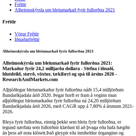
Fréttir
Alheimsskýrsla um bleiumarkað fyrir fullorðna 2021
Fréttir
Vörur Fréttir
Iðnaðarfréttir
Alheimsskýrsla um bleiumarkað fyrir fullorðna 2021
Alheimsskýrsla um bleiumarkað fyrir fullorðna 2021:
Markaður fyrir 24,2 milljarða dollara - Stefna í iðnaði,
hlutdeild, stærð, vöxtur, tækifæri og spá til ársins 2026 -
ResearchAndMarkets.com
Alþjóðlegur bleiumarkaður fyrir fullorðna náði 15,4 milljörðum
Bandaríkjadala árið 2020. Þegar horft er fram á veginn mun
alþjóðlegur bleiumarkaður fyrir fullorðna ná 24,20 milljörðum
Bandaríkjadala árið 2026, með CAGR upp á 7,80% á árunum 2021-
2026.
Bleya fyrir fullorðna, einnig þekkt sem bleiu fyrir fullorðna, er
tegund nærfata sem fullorðnir klæðast til að þvaga eða hafa hægðir
án þess að nota klósett.Það gleypir eða inniheldur úrganginn og