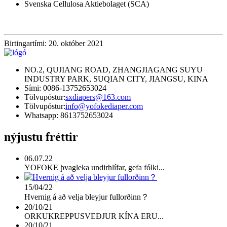
Svenska Cellulosa Aktiebolaget (SCA)
Birtingartími: 20. október 2021
NO.2, QUJIANG ROAD, ZHANGJIAGANG SUYU
INDUSTRY PARK, SUQIAN CITY, JIANGSU, KINA
Sími: 0086-13752653024
Tölvupóstur:
sxdiapers@163.com
Tölvupóstur:
info@yofokediaper.com
Whatsapp: 8613752653024
nýjustu fréttir
06.07.22
YOFOKE þvagleka undirhlífar, gefa fólki...
15/04/22
Hvernig á að velja bleyjur fullorðinn？
20/10/21
ORKUKREPPUSVEÐJUR KÍNA ERU...
20/10/21