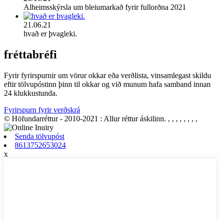
Alheimsskýrsla um bleiumarkað fyrir fullorðna 2021
21.06.21
hvað er þvagleki.
fréttabréfi
Fyrir fyrirspurnir um vörur okkar eða verðlista, vinsamlegast skildu
eftir tölvupóstinn þinn til okkar og við munum hafa samband innan
24 klukkustunda.
Fyrirspurn fyrir verðskrá
© Höfundarréttur - 2010-2021 : Allur réttur áskilinn.
, , , , , , , ,
Senda tölvupóst
8613752653024
x