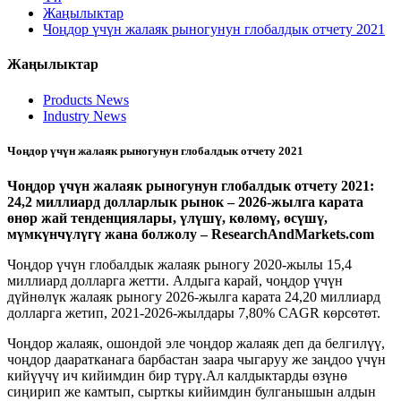
Жаңылыктар
Чоңдор үчүн жалаяк рыногунун глобалдык отчету 2021
Жаңылыктар
Products News
Industry News
Чоңдор үчүн жалаяк рыногунун глобалдык отчету 2021
Чоңдор үчүн жалаяк рыногунун глобалдык отчету 2021:
24,2 миллиард долларлык рынок – 2026-жылга карата
өнөр жай тенденциялары, үлүшү, көлөмү, өсүшү,
мүмкүнчүлүгү жана болжолу – ResearchAndMarkets.com
Чоңдор үчүн глобалдык жалаяк рыногу 2020-жылы 15,4
миллиард долларга жетти. Алдыга карай, чоңдор үчүн
дүйнөлүк жалаяк рыногу 2026-жылга карата 24,20 миллиард
долларга жетип, 2021-2026-жылдары 7,80% CAGR көрсөтөт.
Чоңдор жалаяк, ошондой эле чоңдор жалаяк деп да белгилүү,
чоңдор дааратканага барбастан заара чыгаруу же заңдоо үчүн
кийүүчү ич кийимдин бир түрү.Ал калдыктарды өзүнө
сиңирип же камтып, сырткы кийимдин булганышын алдын