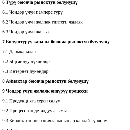
6 Түрү боюнча рыноктун бөлүнүшү
6.1 Чоңдор үчүн памперс түрү
6.2 Чоңдор үчүн жалпак типтеги жалаяк
6.3 Чоңдор үчүн жалаяк
7 Бөлүштүрүү каналы боюнча рыноктун бузулушу
7.1 Дарыканалар
7.2 Ыңгайлуу дүкөндөр
7.3 Интернет дүкөндөр
8 Аймактар ​​боюнча рыноктун бөлүнүшү
9 Чоңдор үчүн жалаяк өндүрүү процесси
9.1 Продукцияга сереп салуу
9.2 Процесстин деталдуу агымы
9.3 Бирдиктин операцияларынын ар кандай түрлөрү