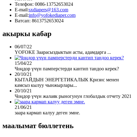
Телефон: 0086-13752653024
E-mail:
sxdiapers@163.com
E-mail:
info@yofokediaper.com
Ватсап: 8613752653024
акыркы кабар
06/07/22
YOFOKE Заарасыздыктын асты, адамдарга ...
15/04/22
Чоңдор үчүн памперстерди кантип тандоо керек?
20/10/21
КЫТАЙДЫН ЭНЕРГЕТИКАЛЫК Кризис менен
камсыз кылуу чынжырлары...
20/10/21
Чоңдор үчүн жалаяк рыногунун глобалдык отчету 2021
21/06/21
заара кармап калуу деген эмне.
маалымат бюллетень