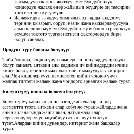
жагымдуураак жана жыттуу эмес.Бул дүйнөлүк
чоңдордун жалаяк өнөр жайынын өсүшүнө оң таасирин
тийгизет деп күтүлүүдө.
Жалаяктарга зыяндуу химиялык заттарды колдонуу
теринин кызарып, ооруп, назик жана кыжырдануусуна
алып келиши мүмкүн.Бул дүйнө жүзү боюнча рыноктун
өсүшүн токтото турган негизги факторлордун бири
болуп саналат.
Продукт түрү боюнча бөлүнүү:
Тиби боюнча, чоңдор үчүн памперс эң популярдуу продукт
болуп саналат, анткени аны кадимки ич кийимдердин ичине
кийсе болот, терини кыжырдантпай, нымдуулукту сиңирип
алат.Чоң кишилер үчүн памперстен кийин чоңдор үчүн
жалпак типтеги жалаяк жана чоңдорго арналган жалаяк турат.
Бөлүштүрүү каналы боюнча бөлүнүү:
Бөлүштүрүү каналынын негизинде аптекалар эң чоң
сегментти түзөт, анткени алар көбүнчө турак жайларда жана
анын айланасында жайгашкан, натыйжада алар
керектөөчүлөр үчүн ыңгайлуу сатып алуу пунктун
түзөт.Алардан кийин дүкөндөр, интернет жана башкалар
турат.