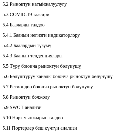
5.2 Рыноктун натыйжалуулугу
5.3 COVID-19 таасири
5.4 Бааларды талдоо
5.4.1 Баанын негизги индикаторлору
5.4.2 Баалардын түзүмү
5.4.3 Баанын тенденциялары
5.5 Түрү боюнча рыноктун бөлүнүшү
5.6 Бөлүштүрүү каналы боюнча рыноктун бөлүнүшү
5.7 Региондор боюнча рыноктун бөлүнүшү
5.8 Рыноктун болжолу
5.9 SWOT анализи
5.10 Нарк чынжырын талдоо
5.11 Портерлер беш күчтүн анализи