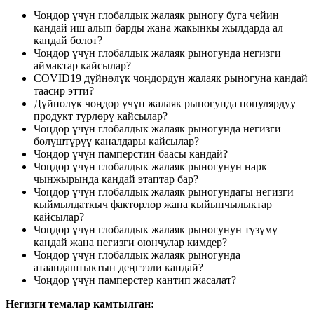
Чоңдор үчүн глобалдык жалаяк рыногу буга чейин
кандай иш алып барды жана жакынкы жылдарда ал
кандай болот?
Чоңдор үчүн глобалдык жалаяк рыногунда негизги
аймактар ​​кайсылар?
COVID19 дүйнөлүк чоңдордун жалаяк рыногуна кандай
таасир этти?
Дүйнөлүк чоңдор үчүн жалаяк рыногунда популярдуу
продукт түрлөрү кайсылар?
Чоңдор үчүн глобалдык жалаяк рыногунда негизги
бөлүштүрүү каналдары кайсылар?
Чоңдор үчүн памперстин баасы кандай?
Чоңдор үчүн глобалдык жалаяк рыногунун нарк
чынжырында кандай этаптар бар?
Чоңдор үчүн глобалдык жалаяк рыногундагы негизги
кыймылдаткыч факторлор жана кыйынчылыктар
кайсылар?
Чоңдор үчүн глобалдык жалаяк рыногунун түзүмү
кандай жана негизги оюнчулар кимдер?
Чоңдор үчүн глобалдык жалаяк рыногунда
атаандаштыктын деңгээли кандай?
Чоңдор үчүн памперстер кантип жасалат?
Негизги темалар камтылган: