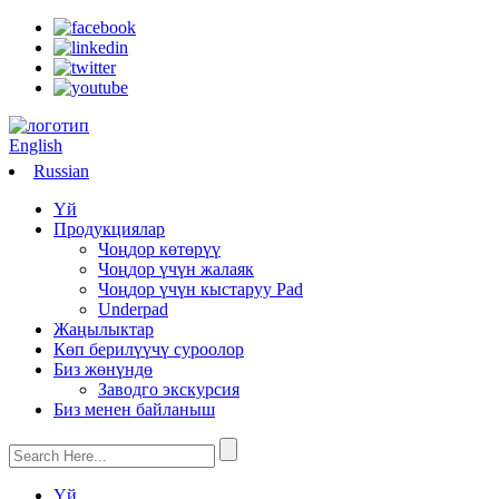
English
Russian
Үй
Продукциялар
Чоңдор көтөрүү
Чоңдор үчүн жалаяк
Чоңдор үчүн кыстаруу Pad
Underpad
Жаңылыктар
Көп берилүүчү суроолор
Биз жөнүндө
Заводго экскурсия
Биз менен байланыш
Үй