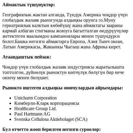
Аймактык түшүнүктөр:
Географиялык жактан алганда, Түндүк Америка чоңдор үчүн
глобалдык жалаяк рыногунда алдыңкы орунга ээ.Муну
гериатриялык калктын көбөйүшү жана аймактагы заараны
кармай албаган стигманы жоюуга багытталган өндүрүүчүлөр
жетектеген маалымдоо кампаниялары менен түшүндүрсө
болот.Башка негизги аймактарга Европа, Азия Тынч океан,
Латын Америкасы, Жакынкы Чыгыш жана Африка кирет.
Атаандаштык пейзаж:
Чоңдор үчүн глобалдык жалаяк индустриясы жаратылышта
топтолгон, дүйнөлүк рыноктун көпчүлүк бөлүгүн бир нече
оюнчу менен бөлүшөт.
Рынокто иштеген алдыңкы оюнчулардын айрымдары:
Unicharm Corporation
Кимберли-Кларк корпорациясы
Healthcare Group Ltd.
Paul Hartmann AG
Svenska Cellulosa Aktiebolaget (SCA)
Бул отчетто жооп берилген негизги суроолор: