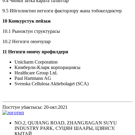
9.4 Чийки затка карата талаптар
9.5 Ийгиликтин негизги факторлору жана тобокелдиктер
10 Конкурстук пейзаж
10.1 Рыноктун структурасы
10.2 Негизги оюнчулар
11 Негизги оюнчу профилдери
Unicharm Corporation
Кимберли-Кларк корпорациясы
Healthcare Group Ltd.
Paul Hartmann AG
Svenska Cellulosa Aktiebolaget (SCA)
Посттун убактысы: 20-окт.2021
NO.2, QUJIANG ROAD, ZHANGJIAGAN SUYU
INDUSTRY PARK, СУЦЯН ШААРЫ, ЦЗЯНСУ,
КЫТАЙ