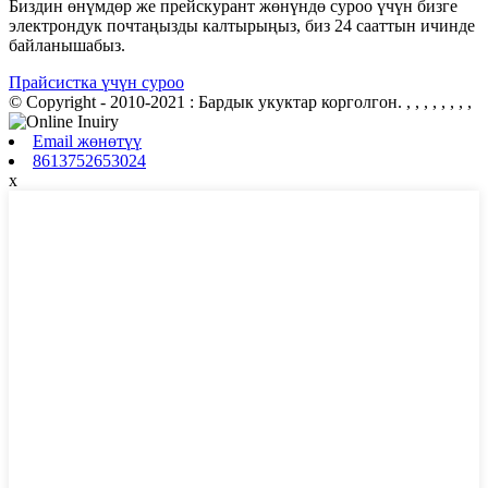
Биздин өнүмдөр же прейскурант жөнүндө суроо үчүн бизге
электрондук почтаңызды калтырыңыз, биз 24 сааттын ичинде
байланышабыз.
Прайсистка үчүн суроо
© Copyright - 2010-2021 : Бардык укуктар корголгон.
, , , , , , , ,
Email жөнөтүү
8613752653024
x