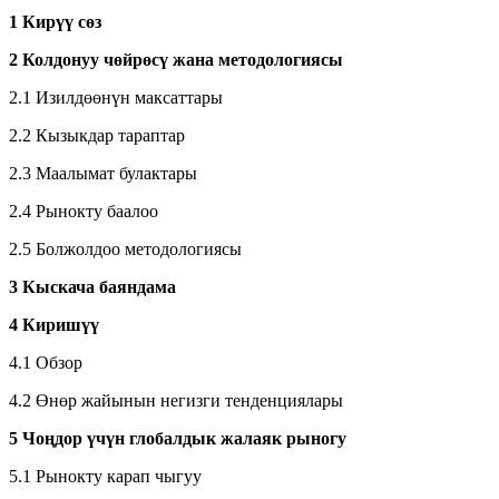
1 Кирүү сөз
2 Колдонуу чөйрөсү жана методологиясы
2.1 Изилдөөнүн максаттары
2.2 Кызыкдар тараптар
2.3 Маалымат булактары
2.4 Рынокту баалоо
2.5 Болжолдоо методологиясы
3 Кыскача баяндама
4 Киришүү
4.1 Обзор
4.2 Өнөр жайынын негизги тенденциялары
5 Чоңдор үчүн глобалдык жалаяк рыногу
5.1 Рынокту карап чыгуу