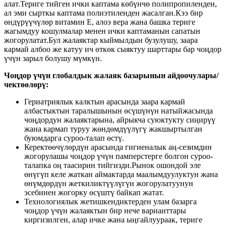
алат.Териге тийген ички каптама көбүнчө полипропиленден,
ал эми сырткы каптама полиэтиленден жасалган.Кээ бир
өндүрүүчүлөр витамин Е, алоэ вера жана башка териге
жагымдуу кошулмалар менен ички каптаманын сапатын
жогорулатат.Бул жалаяктар кыймылдын бузулушу, заара
кармай албоо же катуу ич өткөк сыяктуу шарттары бар чоңдор
үчүн зарыл болушу мүмкүн.
Чоңдор үчүн глобалдык жалаяк базарынын айдоочулары/
чектөөлөрү:
Гериатриялык калктын арасында заара кармай
албастыктын таралышынын өсүшүнүн натыйжасында
чоңдордун жалаяктарына, айрыкча суюктукту сиңирүү
жана кармап туруу жөндөмдүүлүгү жакшыртылган
буюмдарга суроо-талап өстү.
Керектөөчүлөрдүн арасында гигиеналык аң-сезимдин
жогорулашы чоңдор үчүн памперстерге болгон суроо-
талапка оң таасирин тийгизди.Рынок ошондой эле
өнүгүп келе жаткан аймактарда маалымдуулуктун жана
өнүмдөрдүн жеткиликтүүлүгүн жогорулатуунун
эсебинен жогорку өсүштү байкап жатат.
Технологиялык жетишкендиктерден улам базарга
чоңдор үчүн жалаяктын бир нече варианттары
киргизилген, алар ичке жана ыңгайлуураак, териге