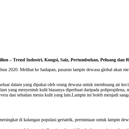
lion – Trend Industri, Kongsi, Saiz, Pertumbuhan, Peluang da
 tahun 2020. Melihat ke hadapan, pasaran lampin dewasa global akan
 seluar dalam yang dipakai oleh orang dewasa untuk membuang air keci
m yang menyentuh kulit biasanya diperbuat daripada polipropilena, ma
 vera dan sebatian mesra kulit yang lain.Lampin ini boleh menjadi sa
meningkat di kalangan populasi geriatrik, permintaan untuk lampin dew