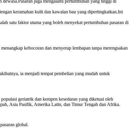
n dewasa.Pasaran juga mengalami pertumbuhan yang tinggi di
 dengan keramahan kulit dan kawalan bau yang dipertingkatkan.Ini
alah satu faktor utama yang boleh menyekat pertumbuhan pasaran di
untuk menangkap kebocoran dan menyerap lembapan tanpa merengsakan
 akibatnya, ia menjadi tempat pembelian yang mudah untuk
populasi geriatrik dan kempen kesedaran yang diketuai oleh
pah, Asia Pasifik, Amerika Latin, dan Timur Tengah dan Afrika.
pasaran global.